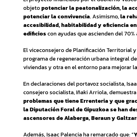
objeto
potenciar la peatonalización, la ac
potenciar la convivencia
. Asimismo,
la reh
accesibilidad, habitabilidad y eficiencia e
edificios
con ayudas que ascienden del 70% a
El viceconsejero de Planificación Territorial
programa de regeneración urbana integral de l
viviendas y otra en el entorno para mejorar l
En declaraciones del portavoz socialista, Is
consejero socialista, Iñaki Arriola, demuestr
problemas que tiene Errenteria y que grac
la Diputación Foral de Gipuzkoa se han de
ascensores de Alaberga, Beraun y Galtzar
Además, Isaac Palencia ha remarcado que: “
Y