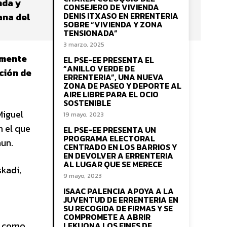
nda y
CONSEJERO DE VIVIENDA
DENIS ITXASO EN ERRENTERIA
ana del
SOBRE “VIVIENDA Y ZONA
TENSIONADA”
3 marzo, 2025
lmente
EL PSE-EE PRESENTA EL
“ANILLO VERDE DE
ación de
ERRENTERIA”, UNA NUEVA
ZONA DE PASEO Y DEPORTE AL
AIRE LIBRE PARA EL OCIO
SOSTENIBLE
Miguel
19 mayo, 2023
n el que
EL PSE-EE PRESENTA UN
PROGRAMA ELECTORAL
aun.
CENTRADO EN LOS BARRIOS Y
EN DEVOLVER A ERRENTERIA
AL LUGAR QUE SE MERECE
skadi,
9 mayo, 2023
ISAAC PALENCIA APOYA A LA
JUVENTUD DE ERRENTERIA EN
SU RECOGIDA DE FIRMAS Y SE
COMPROMETE A ABRIR
e como
LEKUONA LOS FINES DE