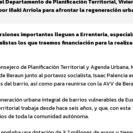
del Departamento de Planificación Territorial, Vivie
or Iñaki Arriola para afrontar la regeneración urb
versiones importantes lleguen a Errenteria, especia
listas los que traemos financiación para la realiz
consejero de Planificación Territorial y Agenda Urbana, 
 de Beraun junto al portavoz socialista, Isaac Palencia e
s del barrio, así como para reunirse con la AVV de Ber
neración urbana integral de barrios vulnerables de Eu
rritorial trabaja desde hace seis años, y que, con esta
ipios de toda la comunidad autónoma.
 engloba una dotación de 3,2 millones de euros y tien