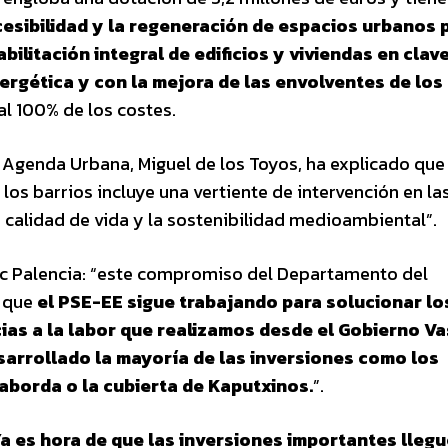
cesibilidad y la regeneración de espacios urbanos 
abilitación integral de edificios y viviendas en clav
nergética
y con la mejora de las envolventes de los
l 100% de los costes.
 y Agenda Urbana, Miguel de los Toyos, ha explicado que 
os barrios incluye una vertiente de intervención en la
a calidad de vida y la sostenibilidad medioambiental”.
aac Palencia: “este compromiso del Departamento del
a que
el PSE-EE sigue trabajando para solucionar lo
ias a la labor que realizamos desde el Gobierno V
sarrollado la mayoría de las inversiones como los
aborda o la cubierta de Kaputxinos.
”.
a es hora de que las inversiones importantes llegu