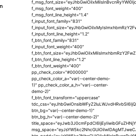
f_msg_font_size="eyJhbGwiOiIxMiIsInBvcnRyYWl0Ij
an
f_msg_font_weight="400"
f_msg_font_line_height="1.4"
f_input_font_family="831"
f_input_font_size="eyJhbGwiOiIxMyIsImxhbmRzY2F
f_input_font_line_height="1.2"
f_btn_font_family="831"
f_input_font_weight="400"
f_btn_font_size="eyJhbGwiOiIxMiIsImxhbmRzY2FwZ
f_btn_font_line_height="1.2"
f_btn_font_weight="400"
pp_check_color="#000000"
pp_check_color_a="var(--center-demo-
1)" pp_check_color_a_h="var(--center-
demo-2)"
f_btn_font_transform="uppercase"
tdc_css="eyJhbGwiOnsibWFyZ2luLWJvdHRvbSI6Ij
btn_bg="var(--center-demo-1)"
btn_bg_h="var(--center-demo-2)"
title_space="eyJwb3J0cmFpdCI6IjEyIiwibGFuZHNj
msg_space="eyJsYW5kc2NhcGUiOiIwIDAgMTJweC
btn_padd="eyJsYW5kc2NhcGUiOiIxMiIsInBvcnRyYW