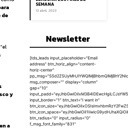
SEMANA
para
13 abril, 2023
e de
Newsletter
“el
s
[tds_leads input_placeholder="Email
address" btn_horiz_align="content-
horiz-center"
pp_msg="SSd2ZSUyMHJlYWQlMjBhbmQlMjBhY2Nlc
msg_composer="" display="column"
s
gap="10"
asco y
input_padd="eyJhbGwiOiIxM3B4IDEwcHgiLCJsYW5
input_border="1" btn_text="I want in"
btn_icon_size="eyJhbGwiOiIxOSIsImxhbmRzY2FwZS
btn_icon_space="eyJhbGwiOiI1IiwicG9ydHJhaXQiOi
btn_radius="0" input_radius="0"
f_msg_font_family="831"
en a