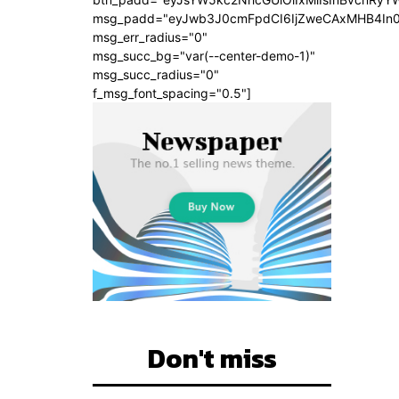
msg_padd="eyJwb3J0cmFpdCI6IjZweCAxMHB4In
msg_err_radius="0"
msg_succ_bg="var(--center-demo-1)"
msg_succ_radius="0"
f_msg_font_spacing="0.5"]
Don't miss