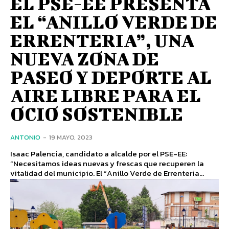
EL PSE-EE PRESENTA
EL “ANILLO VERDE DE
ERRENTERIA”, UNA
NUEVA ZONA DE
PASEO Y DEPORTE AL
AIRE LIBRE PARA EL
OCIO SOSTENIBLE
ANTONIO
-
19 MAYO, 2023
Isaac Palencia, candidato a alcalde por el PSE-EE:
“Necesitamos ideas nuevas y frescas que recuperen la
vitalidad del municipio. El “Anillo Verde de Errenteria...