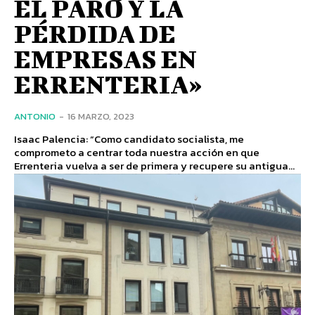
EL PARO Y LA
PÉRDIDA DE
EMPRESAS EN
ERRENTERIA»
ANTONIO
-
16 MARZO, 2023
Isaac Palencia: “Como candidato socialista, me
comprometo a centrar toda nuestra acción en que
Errenteria vuelva a ser de primera y recupere su antigua...