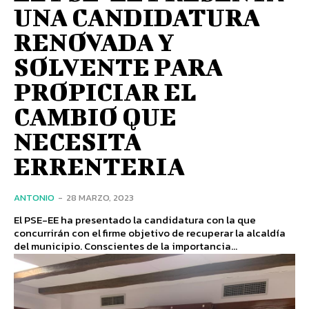
UNA CANDIDATURA
RENOVADA Y
SOLVENTE PARA
PROPICIAR EL
CAMBIO QUE
NECESITA
ERRENTERIA
ANTONIO
-
28 MARZO, 2023
El PSE-EE ha presentado la candidatura con la que
concurrirán con el firme objetivo de recuperar la alcaldía
del municipio. Conscientes de la importancia...