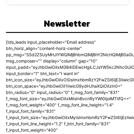
Newsletter
[tds_leads input_placeholder="Email address"
btn_horiz_align="content-horiz-center"
pp_msg="SSd2ZSUyMHJlYWQlMjBhbmQlMjBhY2NlcHQlMjB0aGU
msg_composer="" display="column" gap="10"
input_padd="eyJhbGwiOiIxM3B4IDEwcHgiLCJsYW5kc2NhcGUiO
input_border="1" btn_text="I want in"
btn_icon_size="eyJhbGwiOiIxOSIsImxhbmRzY2FwZSI6IjE3Iiwic
btn_icon_space="eyJhbGwiOiI1IiwicG9ydHJhaXQiOiIzIn0="
btn_radius="0" input_radius="0" f_msg_font_family="831"
f_msg_font_size="eyJhbGwiOiIxMiIsInBvcnRyYWl0IjoiMTIifQ=="
f_msg_font_weight="400" f_msg_font_line_height="1.4"
f_input_font_family="831"
f_input_font_size="eyJhbGwiOiIxMyIsImxhbmRzY2FwZSI6IjEzIiw
f_input_font_line_height="1.2" f_btn_font_family="831"
f_input_font_weight="400"