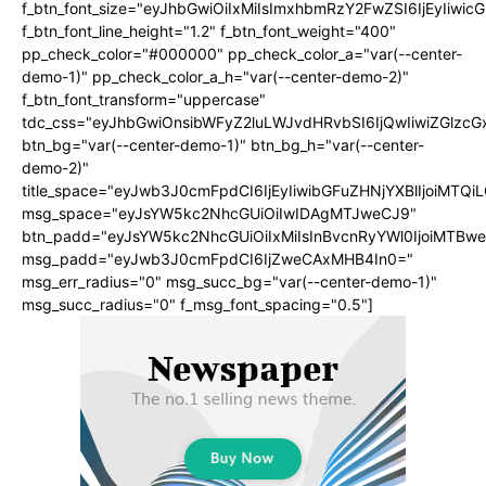
f_btn_font_size="eyJhbGwiOiIxMiIsImxhbmRzY2FwZSI6IjEyIiwi
f_btn_font_line_height="1.2" f_btn_font_weight="400"
pp_check_color="#000000" pp_check_color_a="var(--center-
demo-1)" pp_check_color_a_h="var(--center-demo-2)"
f_btn_font_transform="uppercase"
tdc_css="eyJhbGwiOnsibWFyZ2luLWJvdHRvbSI6IjQwIiwiZGlz
btn_bg="var(--center-demo-1)" btn_bg_h="var(--center-
demo-2)"
title_space="eyJwb3J0cmFpdCI6IjEyIiwibGFuZHNjYXBlIjoiMTQi
msg_space="eyJsYW5kc2NhcGUiOiIwIDAgMTJweCJ9"
btn_padd="eyJsYW5kc2NhcGUiOiIxMiIsInBvcnRyYWl0IjoiMTBwe
msg_padd="eyJwb3J0cmFpdCI6IjZweCAxMHB4In0="
msg_err_radius="0" msg_succ_bg="var(--center-demo-1)"
msg_succ_radius="0" f_msg_font_spacing="0.5"]