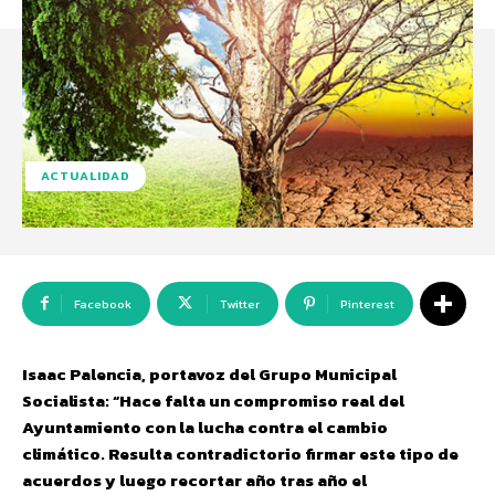
ACTUALIDAD
Facebook
Twitter
Pinterest
Isaac Palencia, portavoz del Grupo Municipal
Socialista: “Hace falta un compromiso real del
Ayuntamiento con la lucha contra el cambio
climático. Resulta contradictorio firmar este tipo de
acuerdos y luego recortar año tras año el