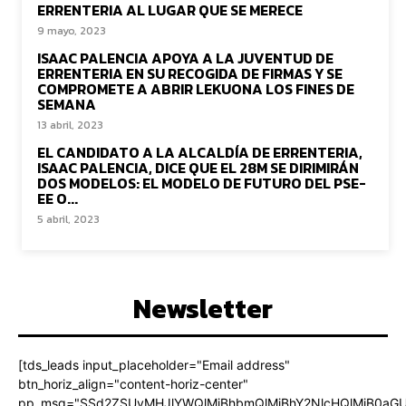
ERRENTERIA AL LUGAR QUE SE MERECE
9 mayo, 2023
ISAAC PALENCIA APOYA A LA JUVENTUD DE
ERRENTERIA EN SU RECOGIDA DE FIRMAS Y SE
COMPROMETE A ABRIR LEKUONA LOS FINES DE
SEMANA
13 abril, 2023
EL CANDIDATO A LA ALCALDÍA DE ERRENTERIA,
ISAAC PALENCIA, DICE QUE EL 28M SE DIRIMIRÁN
DOS MODELOS: EL MODELO DE FUTURO DEL PSE-
EE O...
5 abril, 2023
Newsletter
[tds_leads input_placeholder="Email address"
btn_horiz_align="content-horiz-center"
pp_msg="SSd2ZSUyMHJlYWQlMjBhbmQlMjBhY2NlcHQlMjB0aGU