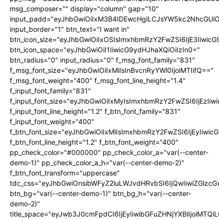
msg_composer="" display="column" gap="10"
input_padd="eyJhbGwiOiIxM3B4IDEwcHgiLCJsYW5kc2NhcGUiO
input_border="1" btn_text="I want in"
btn_icon_size="eyJhbGwiOiIxOSIsImxhbmRzY2FwZSI6IjE3Iiwic
btn_icon_space="eyJhbGwiOiI1IiwicG9ydHJhaXQiOiIzIn0="
btn_radius="0" input_radius="0" f_msg_font_family="831"
f_msg_font_size="eyJhbGwiOiIxMiIsInBvcnRyYWl0IjoiMTIifQ=="
f_msg_font_weight="400" f_msg_font_line_height="1.4"
f_input_font_family="831"
f_input_font_size="eyJhbGwiOiIxMyIsImxhbmRzY2FwZSI6IjEzIiw
f_input_font_line_height="1.2" f_btn_font_family="831"
f_input_font_weight="400"
f_btn_font_size="eyJhbGwiOiIxMiIsImxhbmRzY2FwZSI6IjEyIiwi
f_btn_font_line_height="1.2" f_btn_font_weight="400"
pp_check_color="#000000" pp_check_color_a="var(--center-
demo-1)" pp_check_color_a_h="var(--center-demo-2)"
f_btn_font_transform="uppercase"
tdc_css="eyJhbGwiOnsibWFyZ2luLWJvdHRvbSI6IjQwIiwiZGlz
btn_bg="var(--center-demo-1)" btn_bg_h="var(--center-
demo-2)"
title_space="eyJwb3J0cmFpdCI6IjEyIiwibGFuZHNjYXBlIjoiMTQi