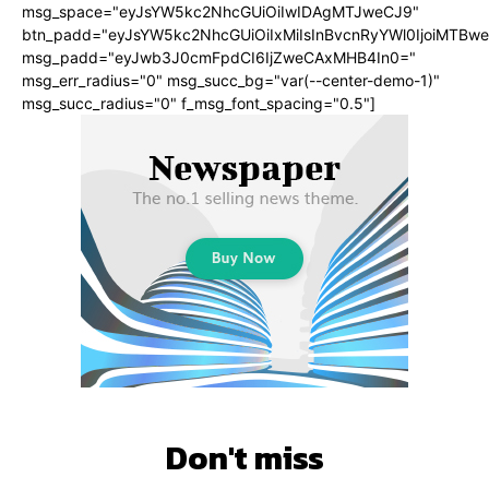
msg_space="eyJsYW5kc2NhcGUiOiIwIDAgMTJweCJ9"
btn_padd="eyJsYW5kc2NhcGUiOiIxMiIsInBvcnRyYWl0IjoiMTBwe
msg_padd="eyJwb3J0cmFpdCI6IjZweCAxMHB4In0="
msg_err_radius="0" msg_succ_bg="var(--center-demo-1)"
msg_succ_radius="0" f_msg_font_spacing="0.5"]
Don't miss