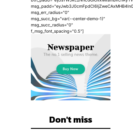
msg_padd="eyJwb3J0cmFpdCI6IjZweCAxMHB4In
msg_err_radius="0"
msg_succ_bg="var(--center-demo-1)"
msg_succ_radius="0"
f_msg_font_spacing="0.5"]
Don't miss