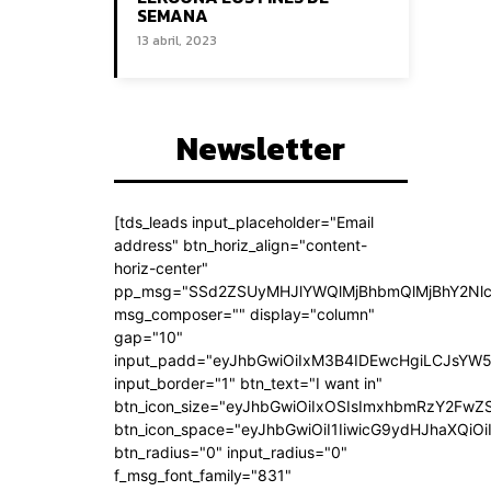
SEMANA
13 abril, 2023
Newsletter
[tds_leads input_placeholder="Email
address" btn_horiz_align="content-
horiz-center"
pp_msg="SSd2ZSUyMHJlYWQlMjBhbmQlMjBhY2Nlc
msg_composer="" display="column"
gap="10"
input_padd="eyJhbGwiOiIxM3B4IDEwcHgiLCJsYW5
input_border="1" btn_text="I want in"
btn_icon_size="eyJhbGwiOiIxOSIsImxhbmRzY2FwZS
btn_icon_space="eyJhbGwiOiI1IiwicG9ydHJhaXQiOi
btn_radius="0" input_radius="0"
f_msg_font_family="831"