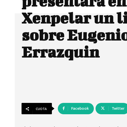
presentará en
Xenpelar un l
sobre Eugeni
Errazquin
Facebook
Twitter
CUOTA