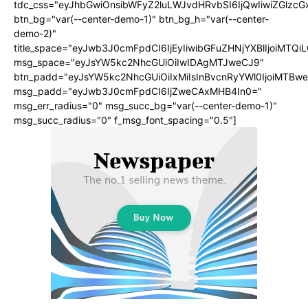
tdc_css="eyJhbGwiOnsibWFyZ2luLWJvdHRvbSI6IjQwIiwiZGlz
btn_bg="var(--center-demo-1)" btn_bg_h="var(--center-
demo-2)"
title_space="eyJwb3J0cmFpdCI6IjEyIiwibGFuZHNjYXBlIjoiMTQi
msg_space="eyJsYW5kc2NhcGUiOiIwIDAgMTJweCJ9"
btn_padd="eyJsYW5kc2NhcGUiOiIxMiIsInBvcnRyYWl0IjoiMTBwe
msg_padd="eyJwb3J0cmFpdCI6IjZweCAxMHB4In0="
msg_err_radius="0" msg_succ_bg="var(--center-demo-1)"
msg_succ_radius="0" f_msg_font_spacing="0.5"]