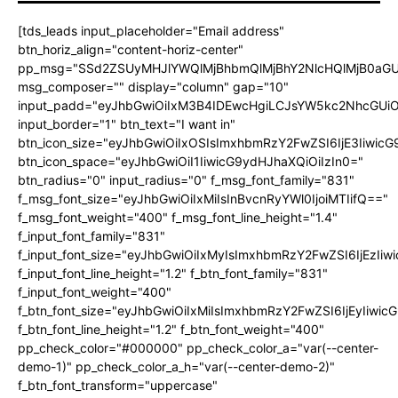
[tds_leads input_placeholder="Email address"
btn_horiz_align="content-horiz-center"
pp_msg="SSd2ZSUyMHJlYWQlMjBhbmQlMjBhY2NlcHQlMjB0aGU
msg_composer="" display="column" gap="10"
input_padd="eyJhbGwiOiIxM3B4IDEwcHgiLCJsYW5kc2NhcGUiO
input_border="1" btn_text="I want in"
btn_icon_size="eyJhbGwiOiIxOSIsImxhbmRzY2FwZSI6IjE3Iiwic
btn_icon_space="eyJhbGwiOiI1IiwicG9ydHJhaXQiOiIzIn0="
btn_radius="0" input_radius="0" f_msg_font_family="831"
f_msg_font_size="eyJhbGwiOiIxMiIsInBvcnRyYWl0IjoiMTIifQ=="
f_msg_font_weight="400" f_msg_font_line_height="1.4"
f_input_font_family="831"
f_input_font_size="eyJhbGwiOiIxMyIsImxhbmRzY2FwZSI6IjEzIiw
f_input_font_line_height="1.2" f_btn_font_family="831"
f_input_font_weight="400"
f_btn_font_size="eyJhbGwiOiIxMiIsImxhbmRzY2FwZSI6IjEyIiwi
f_btn_font_line_height="1.2" f_btn_font_weight="400"
pp_check_color="#000000" pp_check_color_a="var(--center-
demo-1)" pp_check_color_a_h="var(--center-demo-2)"
f_btn_font_transform="uppercase"