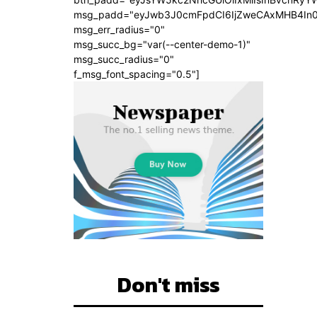
msg_padd="eyJwb3J0cmFpdCI6IjZweCAxMHB4In
msg_err_radius="0"
msg_succ_bg="var(--center-demo-1)"
msg_succ_radius="0"
f_msg_font_spacing="0.5"]
Don't miss