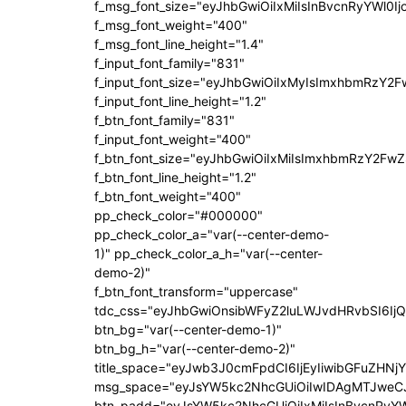
f_msg_font_size="eyJhbGwiOiIxMiIsInBvcnRyYWl0Ij
f_msg_font_weight="400"
f_msg_font_line_height="1.4"
f_input_font_family="831"
f_input_font_size="eyJhbGwiOiIxMyIsImxhbmRzY2F
f_input_font_line_height="1.2"
f_btn_font_family="831"
f_input_font_weight="400"
f_btn_font_size="eyJhbGwiOiIxMiIsImxhbmRzY2FwZ
f_btn_font_line_height="1.2"
f_btn_font_weight="400"
pp_check_color="#000000"
pp_check_color_a="var(--center-demo-
1)" pp_check_color_a_h="var(--center-
demo-2)"
f_btn_font_transform="uppercase"
tdc_css="eyJhbGwiOnsibWFyZ2luLWJvdHRvbSI6Ij
btn_bg="var(--center-demo-1)"
btn_bg_h="var(--center-demo-2)"
title_space="eyJwb3J0cmFpdCI6IjEyIiwibGFuZHNj
msg_space="eyJsYW5kc2NhcGUiOiIwIDAgMTJweC
btn_padd="eyJsYW5kc2NhcGUiOiIxMiIsInBvcnRyYW