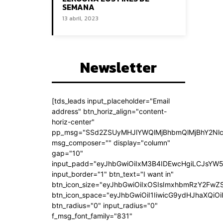
SEMANA
13 abril, 2023
Newsletter
[tds_leads input_placeholder="Email
address" btn_horiz_align="content-
horiz-center"
pp_msg="SSd2ZSUyMHJlYWQlMjBhbmQlMjBhY2Nlc
msg_composer="" display="column"
gap="10"
input_padd="eyJhbGwiOiIxM3B4IDEwcHgiLCJsYW5
input_border="1" btn_text="I want in"
btn_icon_size="eyJhbGwiOiIxOSIsImxhbmRzY2FwZS
btn_icon_space="eyJhbGwiOiI1IiwicG9ydHJhaXQiOi
btn_radius="0" input_radius="0"
f_msg_font_family="831"