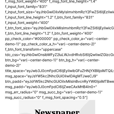
f_msg_font_weight="400" f_msg_font_line_height="1.4"
f_input_font_family="831"
f_input_font_size="eyJhbGwiOiIxMyIsImxhbmRzY2FwZSI6IjEzIiw
f_input_font_line_height="1.2" f_btn_font_family="831"
f_input_font_weight="400"
f_btn_font_size="eyJhbGwiOiIxMiIsImxhbmRzY2FwZSI6IjEyIiwi
f_btn_font_line_height="1.2" f_btn_font_weight="400"
pp_check_color="#000000" pp_check_color_a="var(--center-
demo-1)" pp_check_color_a_h="var(--center-demo-2)"
f_btn_font_transform="uppercase"
tdc_css="eyJhbGwiOnsibWFyZ2luLWJvdHRvbSI6IjQwIiwiZGlz
btn_bg="var(--center-demo-1)" btn_bg_h="var(--center-
demo-2)"
title_space="eyJwb3J0cmFpdCI6IjEyIiwibGFuZHNjYXBlIjoiMTQi
msg_space="eyJsYW5kc2NhcGUiOiIwIDAgMTJweCJ9"
btn_padd="eyJsYW5kc2NhcGUiOiIxMiIsInBvcnRyYWl0IjoiMTBwe
msg_padd="eyJwb3J0cmFpdCI6IjZweCAxMHB4In0="
msg_err_radius="0" msg_succ_bg="var(--center-demo-1)"
msg_succ_radius="0" f_msg_font_spacing="0.5"]