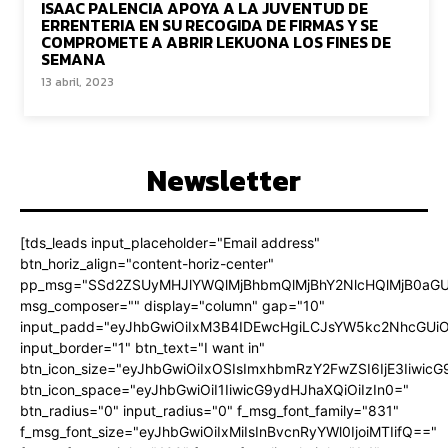
ISAAC PALENCIA APOYA A LA JUVENTUD DE
ERRENTERIA EN SU RECOGIDA DE FIRMAS Y SE
COMPROMETE A ABRIR LEKUONA LOS FINES DE
SEMANA
13 abril, 2023
Newsletter
[tds_leads input_placeholder="Email address"
btn_horiz_align="content-horiz-center"
pp_msg="SSd2ZSUyMHJlYWQlMjBhbmQlMjBhY2NlcHQlMjB0aGU
msg_composer="" display="column" gap="10"
input_padd="eyJhbGwiOiIxM3B4IDEwcHgiLCJsYW5kc2NhcGUiO
input_border="1" btn_text="I want in"
btn_icon_size="eyJhbGwiOiIxOSIsImxhbmRzY2FwZSI6IjE3Iiwic
btn_icon_space="eyJhbGwiOiI1IiwicG9ydHJhaXQiOiIzIn0="
btn_radius="0" input_radius="0" f_msg_font_family="831"
f_msg_font_size="eyJhbGwiOiIxMiIsInBvcnRyYWl0IjoiMTIifQ=="