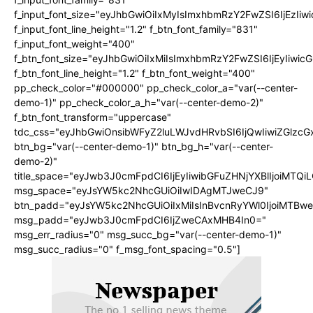
f_input_font_size="eyJhbGwiOiIxMyIsImxhbmRzY2FwZSI6IjEzIiw
f_input_font_line_height="1.2" f_btn_font_family="831"
f_input_font_weight="400"
f_btn_font_size="eyJhbGwiOiIxMiIsImxhbmRzY2FwZSI6IjEyIiwi
f_btn_font_line_height="1.2" f_btn_font_weight="400"
pp_check_color="#000000" pp_check_color_a="var(--center-
demo-1)" pp_check_color_a_h="var(--center-demo-2)"
f_btn_font_transform="uppercase"
tdc_css="eyJhbGwiOnsibWFyZ2luLWJvdHRvbSI6IjQwIiwiZGlz
btn_bg="var(--center-demo-1)" btn_bg_h="var(--center-
demo-2)"
title_space="eyJwb3J0cmFpdCI6IjEyIiwibGFuZHNjYXBlIjoiMTQi
msg_space="eyJsYW5kc2NhcGUiOiIwIDAgMTJweCJ9"
btn_padd="eyJsYW5kc2NhcGUiOiIxMiIsInBvcnRyYWl0IjoiMTBwe
msg_padd="eyJwb3J0cmFpdCI6IjZweCAxMHB4In0="
msg_err_radius="0" msg_succ_bg="var(--center-demo-1)"
msg_succ_radius="0" f_msg_font_spacing="0.5"]