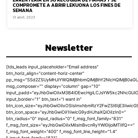
COMPROMETE A ABRIR LEKUONA LOS FINES DE
SEMANA
13 abril, 2023
Newsletter
[tds_leads input_placeholder="Email address"
btn_horiz_align="content-horiz-center"
pp_msg="SSd2ZSUyMHJlYWQlMjBhbmQlMjBhY2NlcHQlMjB0aGU
msg_composer="" display="column" gap="10"
input_padd="eyJhbGwiOiIxM3B4IDEwcHgiLCJsYW5kc2NhcGUiO
input_border="1" btn_text="I want in"
btn_icon_size="eyJhbGwiOiIxOSIsImxhbmRzY2FwZSI6IjE3Iiwic
btn_icon_space="eyJhbGwiOiI1IiwicG9ydHJhaXQiOiIzIn0="
btn_radius="0" input_radius="0" f_msg_font_family="831"
f_msg_font_size="eyJhbGwiOiIxMiIsInBvcnRyYWl0IjoiMTIifQ=="
f_msg_font_weight="400" f_msg_font_line_height="1.4"
f_input_font_family="831"