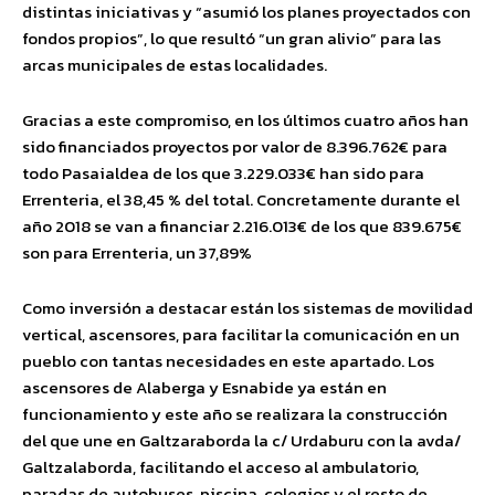
distintas iniciativas y “asumió los planes proyectados
con
fondos propios”, lo que resultó “un gran alivio” para las
arcas municipales de estas localidades.
Gracias a este compromiso, en los últimos cuatro años han
sido financiados proyectos por
valor de
8.396.762
€ para
todo Pasaialdea de los que 3.22
9.033€
han sido para
Errenteria, el 38,45
% del total.
Concretamente durante el
año 2018 se van a financiar 2.216.013€ de los que 839.675€
son
para Errenteria, un 37,89%
Como inversión a destacar están los sistemas de movilidad
vertical, ascensores, para facilita
r la comunicación en un
pueblo con tantas necesidades
en este apartado
. Los
ascensores de Alaberga y Esnabide ya están en
funcionamiento y este año
se realizara
la construcción
del que une
en Galtzaraborda la c/
Urdaburu
con la avda/
Galtzalaborda
, facilitando el acceso al ambulatorio,
paradas
de
autobuses, piscina, colegios y
el resto de