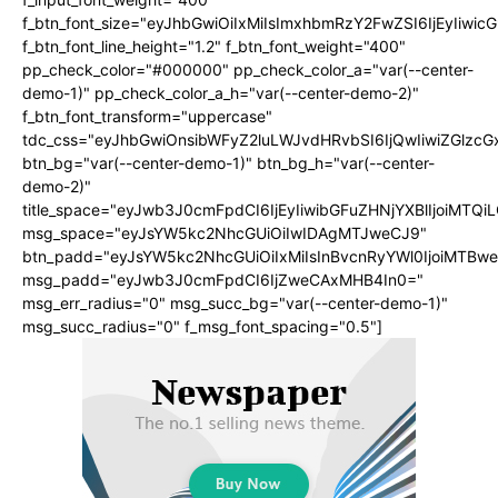
f_btn_font_size="eyJhbGwiOiIxMiIsImxhbmRzY2FwZSI6IjEyIiwi
f_btn_font_line_height="1.2" f_btn_font_weight="400"
pp_check_color="#000000" pp_check_color_a="var(--center-
demo-1)" pp_check_color_a_h="var(--center-demo-2)"
f_btn_font_transform="uppercase"
tdc_css="eyJhbGwiOnsibWFyZ2luLWJvdHRvbSI6IjQwIiwiZGlz
btn_bg="var(--center-demo-1)" btn_bg_h="var(--center-
demo-2)"
title_space="eyJwb3J0cmFpdCI6IjEyIiwibGFuZHNjYXBlIjoiMTQi
msg_space="eyJsYW5kc2NhcGUiOiIwIDAgMTJweCJ9"
btn_padd="eyJsYW5kc2NhcGUiOiIxMiIsInBvcnRyYWl0IjoiMTBwe
msg_padd="eyJwb3J0cmFpdCI6IjZweCAxMHB4In0="
msg_err_radius="0" msg_succ_bg="var(--center-demo-1)"
msg_succ_radius="0" f_msg_font_spacing="0.5"]