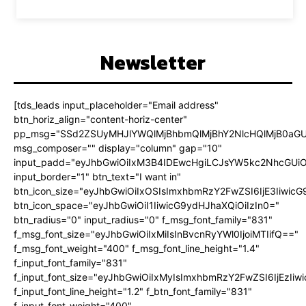
Newsletter
[tds_leads input_placeholder="Email address"
btn_horiz_align="content-horiz-center"
pp_msg="SSd2ZSUyMHJlYWQlMjBhbmQlMjBhY2NlcHQlMjB0aGU
msg_composer="" display="column" gap="10"
input_padd="eyJhbGwiOiIxM3B4IDEwcHgiLCJsYW5kc2NhcGUiO
input_border="1" btn_text="I want in"
btn_icon_size="eyJhbGwiOiIxOSIsImxhbmRzY2FwZSI6IjE3Iiwic
btn_icon_space="eyJhbGwiOiI1IiwicG9ydHJhaXQiOiIzIn0="
btn_radius="0" input_radius="0" f_msg_font_family="831"
f_msg_font_size="eyJhbGwiOiIxMiIsInBvcnRyYWl0IjoiMTIifQ=="
f_msg_font_weight="400" f_msg_font_line_height="1.4"
f_input_font_family="831"
f_input_font_size="eyJhbGwiOiIxMyIsImxhbmRzY2FwZSI6IjEzIiw
f_input_font_line_height="1.2" f_btn_font_family="831"
f_input_font_weight="400"