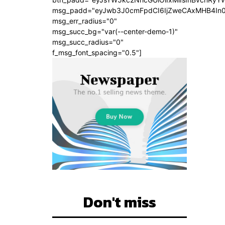
msg_padd="eyJwb3J0cmFpdCI6IjZweCAxMHB4In
msg_err_radius="0"
msg_succ_bg="var(--center-demo-1)"
msg_succ_radius="0"
f_msg_font_spacing="0.5"]
Don't miss