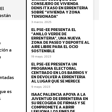
CONSEJERO DE VIVIENDA
DENIS ITXASO EN ERRENTERIA
El
SOBRE “VIVIENDA Y ZONA
 están
TENSIONADA”
3 marzo, 2025
EL PSE-EE PRESENTA EL
“ANILLO VERDE DE
ERRENTERIA”, UNA NUEVA
ZONA DE PASEO Y DEPORTE AL
e
AIRE LIBRE PARA EL OCIO
ción a
SOSTENIBLE
e
19 mayo, 2023
EL PSE-EE PRESENTA UN
PROGRAMA ELECTORAL
CENTRADO EN LOS BARRIOS Y
EN DEVOLVER A ERRENTERIA
intadas
AL LUGAR QUE SE MERECE
9 mayo, 2023
que es
ISAAC PALENCIA APOYA A LA
s
JUVENTUD DE ERRENTERIA EN
SU RECOGIDA DE FIRMAS Y SE
COMPROMETE A ABRIR
LEKUONA LOS FINES DE