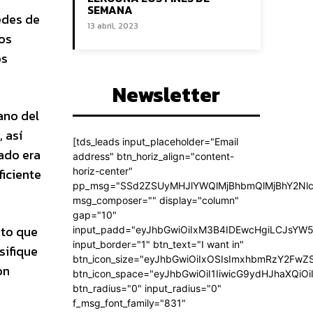
SEMANA
redes de
13 abril, 2023
los
os
Newsletter
ano del
 así
[tds_leads input_placeholder="Email
ado era
address" btn_horiz_align="content-
ficiente
horiz-center"
pp_msg="SSd2ZSUyMHJlYWQlMjBhbmQlMjBhY2Nlc
msg_composer="" display="column"
gap="10"
nto que
input_padd="eyJhbGwiOiIxM3B4IDEwcHgiLCJsYW5
input_border="1" btn_text="I want in"
sifique
btn_icon_size="eyJhbGwiOiIxOSIsImxhbmRzY2FwZS
on
btn_icon_space="eyJhbGwiOiI1IiwicG9ydHJhaXQiOi
btn_radius="0" input_radius="0"
f_msg_font_family="831"