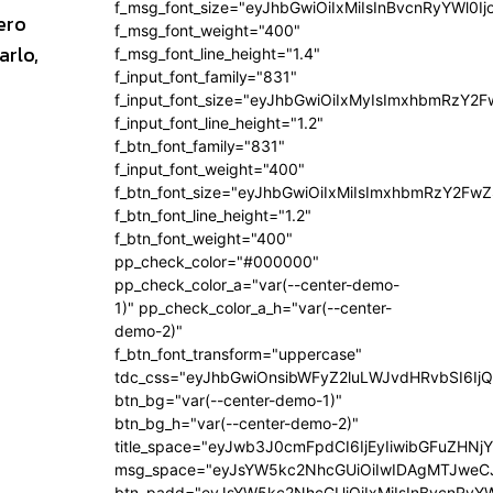
f_msg_font_size="eyJhbGwiOiIxMiIsInBvcnRyYWl0Ij
ero
f_msg_font_weight="400"
arlo,
f_msg_font_line_height="1.4"
f_input_font_family="831"
f_input_font_size="eyJhbGwiOiIxMyIsImxhbmRzY2F
f_input_font_line_height="1.2"
f_btn_font_family="831"
f_input_font_weight="400"
f_btn_font_size="eyJhbGwiOiIxMiIsImxhbmRzY2FwZ
f_btn_font_line_height="1.2"
f_btn_font_weight="400"
pp_check_color="#000000"
pp_check_color_a="var(--center-demo-
1)" pp_check_color_a_h="var(--center-
demo-2)"
f_btn_font_transform="uppercase"
tdc_css="eyJhbGwiOnsibWFyZ2luLWJvdHRvbSI6Ij
btn_bg="var(--center-demo-1)"
btn_bg_h="var(--center-demo-2)"
title_space="eyJwb3J0cmFpdCI6IjEyIiwibGFuZHNj
msg_space="eyJsYW5kc2NhcGUiOiIwIDAgMTJweC
btn_padd="eyJsYW5kc2NhcGUiOiIxMiIsInBvcnRyYW