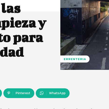
 las
mpieza y
o para
udad
ERRENTERIA
Pinterest
WhatsApp