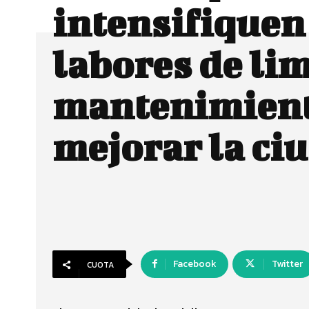
intensifiquen
labores de li
mantenimient
mejorar la ci
Facebook
Twitter
CUOTA