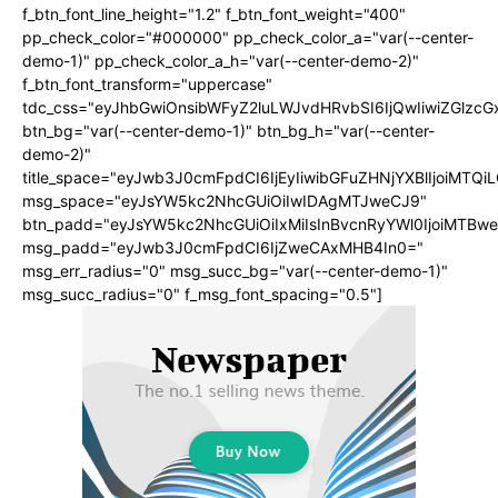
f_btn_font_line_height="1.2" f_btn_font_weight="400"
pp_check_color="#000000" pp_check_color_a="var(--center-
demo-1)" pp_check_color_a_h="var(--center-demo-2)"
f_btn_font_transform="uppercase"
tdc_css="eyJhbGwiOnsibWFyZ2luLWJvdHRvbSI6IjQwIiwiZGlz
btn_bg="var(--center-demo-1)" btn_bg_h="var(--center-
demo-2)"
title_space="eyJwb3J0cmFpdCI6IjEyIiwibGFuZHNjYXBlIjoiMTQi
msg_space="eyJsYW5kc2NhcGUiOiIwIDAgMTJweCJ9"
btn_padd="eyJsYW5kc2NhcGUiOiIxMiIsInBvcnRyYWl0IjoiMTBwe
msg_padd="eyJwb3J0cmFpdCI6IjZweCAxMHB4In0="
msg_err_radius="0" msg_succ_bg="var(--center-demo-1)"
msg_succ_radius="0" f_msg_font_spacing="0.5"]