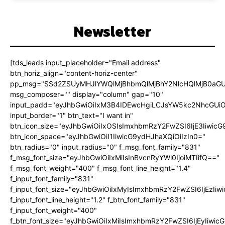
Newsletter
[tds_leads input_placeholder="Email address"
btn_horiz_align="content-horiz-center"
pp_msg="SSd2ZSUyMHJlYWQlMjBhbmQlMjBhY2NlcHQlMjB0aGU
msg_composer="" display="column" gap="10"
input_padd="eyJhbGwiOiIxM3B4IDEwcHgiLCJsYW5kc2NhcGUiO
input_border="1" btn_text="I want in"
btn_icon_size="eyJhbGwiOiIxOSIsImxhbmRzY2FwZSI6IjE3Iiwic
btn_icon_space="eyJhbGwiOiI1IiwicG9ydHJhaXQiOiIzIn0="
btn_radius="0" input_radius="0" f_msg_font_family="831"
f_msg_font_size="eyJhbGwiOiIxMiIsInBvcnRyYWl0IjoiMTIifQ=="
f_msg_font_weight="400" f_msg_font_line_height="1.4"
f_input_font_family="831"
f_input_font_size="eyJhbGwiOiIxMyIsImxhbmRzY2FwZSI6IjEzIiw
f_input_font_line_height="1.2" f_btn_font_family="831"
f_input_font_weight="400"
f_btn_font_size="eyJhbGwiOiIxMiIsImxhbmRzY2FwZSI6IjEyIiwi