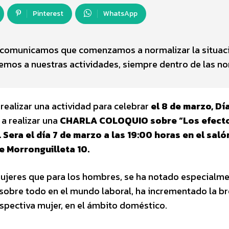
Pinterest
WhatsApp
ia comunicamos que comenzamos a normalizar la situac
emos a nuestras actividades, siempre dentro de las n
ealizar una actividad para celebrar
el 8 de marzo, Dí
a realizar una
CHARLA COLOQUIO sobre “Los efect
.
Sera el día 7 de marzo a las 19:00 horas en el saló
le Morronguilleta 10.
ujeres que para los hombres, se ha notado especialm
 sobre todo en el mundo laboral, ha incrementado la b
spectiva mujer, en el ámbito doméstico.