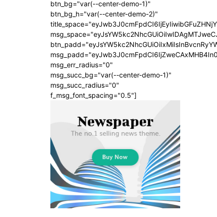
btn_bg="var(--center-demo-1)"
btn_bg_h="var(--center-demo-2)"
title_space="eyJwb3J0cmFpdCI6IjEyIiwibGFuZHNj
msg_space="eyJsYW5kc2NhcGUiOiIwIDAgMTJweC
btn_padd="eyJsYW5kc2NhcGUiOiIxMiIsInBvcnRyYW
msg_padd="eyJwb3J0cmFpdCI6IjZweCAxMHB4In
msg_err_radius="0"
msg_succ_bg="var(--center-demo-1)"
msg_succ_radius="0"
f_msg_font_spacing="0.5"]