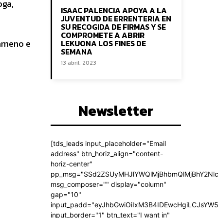
oga,
ISAAC PALENCIA APOYA A LA
JUVENTUD DE ERRENTERIA EN
SU RECOGIDA DE FIRMAS Y SE
COMPROMETE A ABRIR
 ameno e
LEKUONA LOS FINES DE
SEMANA
13 abril, 2023
Newsletter
[tds_leads input_placeholder="Email
address" btn_horiz_align="content-
horiz-center"
pp_msg="SSd2ZSUyMHJlYWQlMjBhbmQlMjBhY2Nlc
msg_composer="" display="column"
gap="10"
input_padd="eyJhbGwiOiIxM3B4IDEwcHgiLCJsYW5
input_border="1" btn_text="I want in"