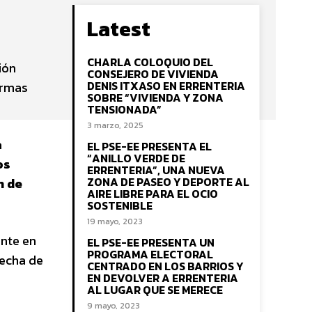
Latest
CHARLA COLOQUIO DEL
ión
CONSEJERO DE VIVIENDA
DENIS ITXASO EN ERRENTERIA
ormas
SOBRE “VIVIENDA Y ZONA
TENSIONADA”
3 marzo, 2025
a
EL PSE-EE PRESENTA EL
“ANILLO VERDE DE
os
ERRENTERIA”, UNA NUEVA
ZONA DE PASEO Y DEPORTE AL
n de
AIRE LIBRE PARA EL OCIO
SOSTENIBLE
19 mayo, 2023
ente en
EL PSE-EE PRESENTA UN
PROGRAMA ELECTORAL
recha de
CENTRADO EN LOS BARRIOS Y
EN DEVOLVER A ERRENTERIA
AL LUGAR QUE SE MERECE
9 mayo, 2023