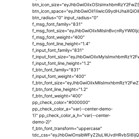
btn_icon_size="eyJhbGwiOiIxOSIsImxhbmRzY2FwZS
btn_icon_space="eyJhbGwiOiI1IiwicG9ydHJhaXQiOi
btn_radius="0" input_radius="0"
f_msg_font_family="831"
f_msg_font_size="eyJhbGwiOiIxMiIsInBvcnRyYWl0Ij
f_msg_font_weight="400"
f_msg_font_line_height="1.4"
f_input_font_family="831"
f_input_font_size="eyJhbGwiOiIxMyIsImxhbmRzY2F
f_input_font_line_height="1.2"
f_btn_font_family="831"
f_input_font_weight="400"
f_btn_font_size="eyJhbGwiOiIxMiIsImxhbmRzY2FwZ
f_btn_font_line_height="1.2"
f_btn_font_weight="400"
pp_check_color="#000000"
pp_check_color_a="var(--center-demo-
1)" pp_check_color_a_h="var(--center-
demo-2)"
f_btn_font_transform="uppercase"
tdc_css="eyJhbGwiOnsibWFyZ2luLWJvdHRvbSI6Ij