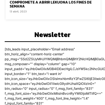
COMPROMETE A ABRIR LEKUONA LOS FINES DE
SEMANA
13 abril, 2023
Newsletter
[tds_leads input_placeholder="Email address"
btn_horiz_align="content-horiz-center"
pp_msg="SSd2ZSUyMHJlYWQlMjBhbmQlMjBhY2NlcHQlMjB0aGU
msg_composer="" display="column" gap="10"
input_padd="eyJhbGwiOiIxM3B4IDEwcHgiLCJsYW5kc2NhcGUiO
input_border="1" btn_text="I want in"
btn_icon_size="eyJhbGwiOiIxOSIsImxhbmRzY2FwZSI6IjE3Iiwic
btn_icon_space="eyJhbGwiOiI1IiwicG9ydHJhaXQiOiIzIn0="
btn_radius="0" input_radius="0" f_msg_font_family="831"
f_msg_font_size="eyJhbGwiOiIxMiIsInBvcnRyYWl0IjoiMTIifQ=="
f_msg_font_weight="400" f_msg_font_line_height="1.4"
f_input_font_family="831"