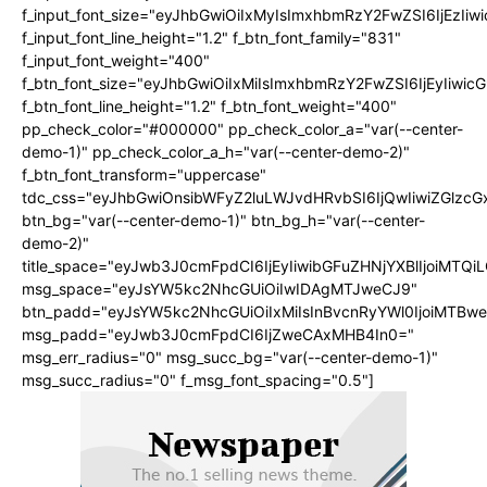
f_input_font_size="eyJhbGwiOiIxMyIsImxhbmRzY2FwZSI6IjEzIiw
f_input_font_line_height="1.2" f_btn_font_family="831"
f_input_font_weight="400"
f_btn_font_size="eyJhbGwiOiIxMiIsImxhbmRzY2FwZSI6IjEyIiwi
f_btn_font_line_height="1.2" f_btn_font_weight="400"
pp_check_color="#000000" pp_check_color_a="var(--center-
demo-1)" pp_check_color_a_h="var(--center-demo-2)"
f_btn_font_transform="uppercase"
tdc_css="eyJhbGwiOnsibWFyZ2luLWJvdHRvbSI6IjQwIiwiZGlz
btn_bg="var(--center-demo-1)" btn_bg_h="var(--center-
demo-2)"
title_space="eyJwb3J0cmFpdCI6IjEyIiwibGFuZHNjYXBlIjoiMTQi
msg_space="eyJsYW5kc2NhcGUiOiIwIDAgMTJweCJ9"
btn_padd="eyJsYW5kc2NhcGUiOiIxMiIsInBvcnRyYWl0IjoiMTBwe
msg_padd="eyJwb3J0cmFpdCI6IjZweCAxMHB4In0="
msg_err_radius="0" msg_succ_bg="var(--center-demo-1)"
msg_succ_radius="0" f_msg_font_spacing="0.5"]