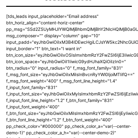
[tds_leads input_placeholder="Email address"
btn_horiz_align="content-horiz-center"
pp_msg="SSd2ZSUyMHJlYWQlMjBhbmQlMjBhY2NlcHQlMjB0aGU
msg_composer="" display="column" gap="10"
input_padd="eyJhbGwiOiIxM3B4IDEwcHgiLCJsYW5kc2NhcGUiO
input_border="1" btn_text="I want in"
btn_icon_size="eyJhbGwiOiIxOSIsImxhbmRzY2FwZSI6IjE3Iiwic
btn_icon_space="eyJhbGwiOiI1IiwicG9ydHJhaXQiOiIzIn0="
btn_radius="0" input_radius="0" f_msg_font_family="831"
f_msg_font_size="eyJhbGwiOiIxMiIsInBvcnRyYWl0IjoiMTIifQ=="
f_msg_font_weight="400" f_msg_font_line_height="1.4"
f_input_font_family="831"
f_input_font_size="eyJhbGwiOiIxMyIsImxhbmRzY2FwZSI6IjEzIiw
f_input_font_line_height="1.2" f_btn_font_family="831"
f_input_font_weight="400"
f_btn_font_size="eyJhbGwiOiIxMiIsImxhbmRzY2FwZSI6IjEyIiwi
f_btn_font_line_height="1.2" f_btn_font_weight="400"
pp_check_color="#000000" pp_check_color_a="var(--center-
demo-1)" pp_check_color_a_h="var(--center-demo-2)"