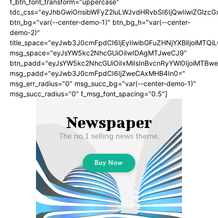
f_btn_font_transform="uppercase"
tdc_css="eyJhbGwiOnsibWFyZ2luLWJvdHRvbSI6IjQwIiwiZGlz
btn_bg="var(--center-demo-1)" btn_bg_h="var(--center-
demo-2)"
title_space="eyJwb3J0cmFpdCI6IjEyIiwibGFuZHNjYXBlIjoiMTQi
msg_space="eyJsYW5kc2NhcGUiOiIwIDAgMTJweCJ9"
btn_padd="eyJsYW5kc2NhcGUiOiIxMiIsInBvcnRyYWl0IjoiMTBwe
msg_padd="eyJwb3J0cmFpdCI6IjZweCAxMHB4In0="
msg_err_radius="0" msg_succ_bg="var(--center-demo-1)"
msg_succ_radius="0" f_msg_font_spacing="0.5"]