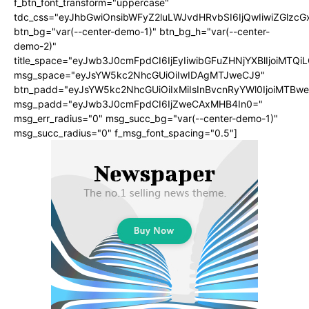
f_btn_font_transform="uppercase"
tdc_css="eyJhbGwiOnsibWFyZ2luLWJvdHRvbSI6IjQwIiwiZGlz
btn_bg="var(--center-demo-1)" btn_bg_h="var(--center-
demo-2)"
title_space="eyJwb3J0cmFpdCI6IjEyIiwibGFuZHNjYXBlIjoiMTQi
msg_space="eyJsYW5kc2NhcGUiOiIwIDAgMTJweCJ9"
btn_padd="eyJsYW5kc2NhcGUiOiIxMiIsInBvcnRyYWl0IjoiMTBwe
msg_padd="eyJwb3J0cmFpdCI6IjZweCAxMHB4In0="
msg_err_radius="0" msg_succ_bg="var(--center-demo-1)"
msg_succ_radius="0" f_msg_font_spacing="0.5"]