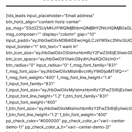
[tds_leads input_placeholder="Email address"
btn_horiz_align="content-horiz-center"
pp_msg="SSd2ZSUyMHJlYWQlMjBhbmQlMjBhY2NlcHQlMjB0aGU
msg_composer="" display="column" gap="10"
input_padd="eyJhbGwiOiIxM3B4IDEwcHgiLCJsYW5kc2NhcGUiO
input_border="1" btn_text="I want in"
btn_icon_size="eyJhbGwiOiIxOSIsImxhbmRzY2FwZSI6IjE3Iiwic
btn_icon_space="eyJhbGwiOiI1IiwicG9ydHJhaXQiOiIzIn0="
btn_radius="0" input_radius="0" f_msg_font_family="831"
f_msg_font_size="eyJhbGwiOiIxMiIsInBvcnRyYWl0IjoiMTIifQ=="
f_msg_font_weight="400" f_msg_font_line_height="1.4"
f_input_font_family="831"
f_input_font_size="eyJhbGwiOiIxMyIsImxhbmRzY2FwZSI6IjEzIiw
f_input_font_line_height="1.2" f_btn_font_family="831"
f_input_font_weight="400"
f_btn_font_size="eyJhbGwiOiIxMiIsImxhbmRzY2FwZSI6IjEyIiwi
f_btn_font_line_height="1.2" f_btn_font_weight="400"
pp_check_color="#000000" pp_check_color_a="var(--center-
demo-1)" pp_check_color_a_h="var(--center-demo-2)"