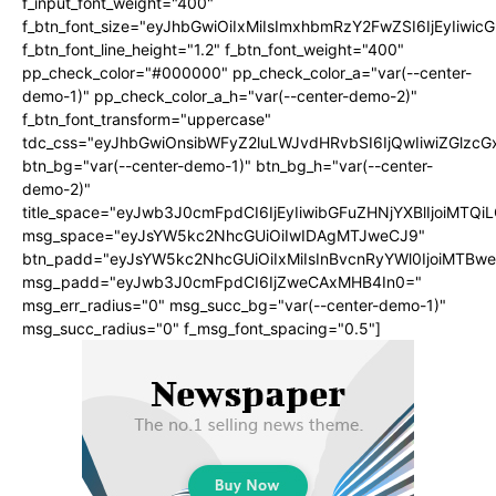
f_input_font_weight="400"
f_btn_font_size="eyJhbGwiOiIxMiIsImxhbmRzY2FwZSI6IjEyIiwi
f_btn_font_line_height="1.2" f_btn_font_weight="400"
pp_check_color="#000000" pp_check_color_a="var(--center-
demo-1)" pp_check_color_a_h="var(--center-demo-2)"
f_btn_font_transform="uppercase"
tdc_css="eyJhbGwiOnsibWFyZ2luLWJvdHRvbSI6IjQwIiwiZGlz
btn_bg="var(--center-demo-1)" btn_bg_h="var(--center-
demo-2)"
title_space="eyJwb3J0cmFpdCI6IjEyIiwibGFuZHNjYXBlIjoiMTQi
msg_space="eyJsYW5kc2NhcGUiOiIwIDAgMTJweCJ9"
btn_padd="eyJsYW5kc2NhcGUiOiIxMiIsInBvcnRyYWl0IjoiMTBwe
msg_padd="eyJwb3J0cmFpdCI6IjZweCAxMHB4In0="
msg_err_radius="0" msg_succ_bg="var(--center-demo-1)"
msg_succ_radius="0" f_msg_font_spacing="0.5"]