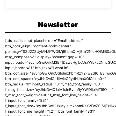
Newsletter
[tds_leads input_placeholder="Email address"
btn_horiz_align="content-horiz-center"
pp_msg="SSd2ZSUyMHJlYWQlMjBhbmQlMjBhY2NlcHQlMjB0aGU
msg_composer="" display="column" gap="10"
input_padd="eyJhbGwiOiIxM3B4IDEwcHgiLCJsYW5kc2NhcGUiO
input_border="1" btn_text="I want in"
btn_icon_size="eyJhbGwiOiIxOSIsImxhbmRzY2FwZSI6IjE3Iiwic
btn_icon_space="eyJhbGwiOiI1IiwicG9ydHJhaXQiOiIzIn0="
btn_radius="0" input_radius="0" f_msg_font_family="831"
f_msg_font_size="eyJhbGwiOiIxMiIsInBvcnRyYWl0IjoiMTIifQ=="
f_msg_font_weight="400" f_msg_font_line_height="1.4"
f_input_font_family="831"
f_input_font_size="eyJhbGwiOiIxMyIsImxhbmRzY2FwZSI6IjEzIiw
f_input_font_line_height="1.2" f_btn_font_family="831"