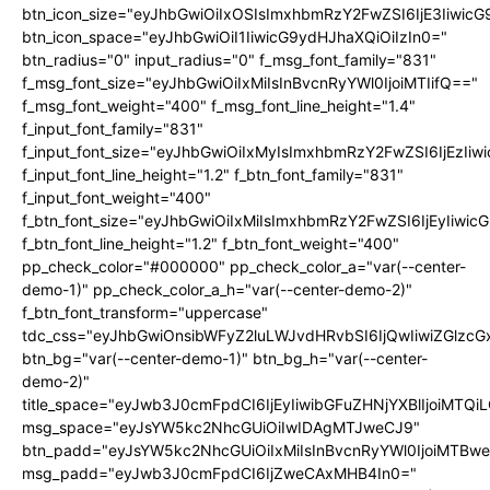
btn_icon_size="eyJhbGwiOiIxOSIsImxhbmRzY2FwZSI6IjE3Iiwic
btn_icon_space="eyJhbGwiOiI1IiwicG9ydHJhaXQiOiIzIn0="
btn_radius="0" input_radius="0" f_msg_font_family="831"
f_msg_font_size="eyJhbGwiOiIxMiIsInBvcnRyYWl0IjoiMTIifQ=="
f_msg_font_weight="400" f_msg_font_line_height="1.4"
f_input_font_family="831"
f_input_font_size="eyJhbGwiOiIxMyIsImxhbmRzY2FwZSI6IjEzIiw
f_input_font_line_height="1.2" f_btn_font_family="831"
f_input_font_weight="400"
f_btn_font_size="eyJhbGwiOiIxMiIsImxhbmRzY2FwZSI6IjEyIiwi
f_btn_font_line_height="1.2" f_btn_font_weight="400"
pp_check_color="#000000" pp_check_color_a="var(--center-
demo-1)" pp_check_color_a_h="var(--center-demo-2)"
f_btn_font_transform="uppercase"
tdc_css="eyJhbGwiOnsibWFyZ2luLWJvdHRvbSI6IjQwIiwiZGlz
btn_bg="var(--center-demo-1)" btn_bg_h="var(--center-
demo-2)"
title_space="eyJwb3J0cmFpdCI6IjEyIiwibGFuZHNjYXBlIjoiMTQi
msg_space="eyJsYW5kc2NhcGUiOiIwIDAgMTJweCJ9"
btn_padd="eyJsYW5kc2NhcGUiOiIxMiIsInBvcnRyYWl0IjoiMTBwe
msg_padd="eyJwb3J0cmFpdCI6IjZweCAxMHB4In0="