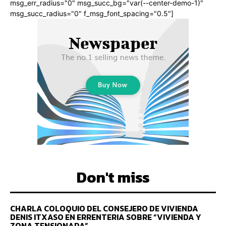
msg_err_radius="0" msg_succ_bg="var(--center-demo-1)"
msg_succ_radius="0" f_msg_font_spacing="0.5"]
Don't miss
CHARLA COLOQUIO DEL CONSEJERO DE VIVIENDA
DENIS ITXASO EN ERRENTERIA SOBRE “VIVIENDA Y
ZONA TENSIONADA”