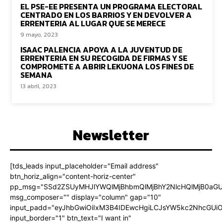
EL PSE-EE PRESENTA UN PROGRAMA ELECTORAL
CENTRADO EN LOS BARRIOS Y EN DEVOLVER A
ERRENTERIA AL LUGAR QUE SE MERECE
9 mayo, 2023
ISAAC PALENCIA APOYA A LA JUVENTUD DE
ERRENTERIA EN SU RECOGIDA DE FIRMAS Y SE
COMPROMETE A ABRIR LEKUONA LOS FINES DE
SEMANA
13 abril, 2023
Newsletter
[tds_leads input_placeholder="Email address"
btn_horiz_align="content-horiz-center"
pp_msg="SSd2ZSUyMHJlYWQlMjBhbmQlMjBhY2NlcHQlMjB0aGU
msg_composer="" display="column" gap="10"
input_padd="eyJhbGwiOiIxM3B4IDEwcHgiLCJsYW5kc2NhcGUiO
input_border="1" btn_text="I want in"