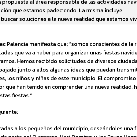
na propuesta al área responsable de las actividades na
tuación que estamos padeciendo. La misma incluye
 buscar soluciones a la nueva realidad que estamos vi
aac Palencia manifiesta que; “somos conscientes de la 
ltades que va a haber para organizar unas fiestas navid
amos. Hemos recibido solicitudes de diversos ciudad
jado junto a ellos algunas ideas que puedan transmiti
es, los niños y niñas de este municipio. El compromiso
lor que han tenido en comprender una nueva realidad, 
tas fiestas.”
uiente:
zadas a los pequeños del municipio, deseándoles una f
 de parte del Olentzero, Mari Domingi y los Reyes Magos