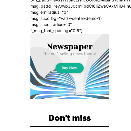
msg_padd="eyJwb3J0cmFpdCI6IjZweCAxMHB4In
msg_err_radius="0"
msg_succ_bg="var(--center-demo-1)"
msg_succ_radius="0"
f_msg_font_spacing="0.5"]
Don't miss