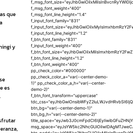
f_msg_font_size="eyJhbGwiOiIxMiIsInBvcnRyYWl0Ij
f_msg_font_weight="400"
ras que
f_msg_font_line_height="1.4"
f_input_font_family="831"
a
f_input_font_size="eyJhbGwiOiIxMyIsImxhbmRzY2F
f_input_font_line_height="1.2"
f_btn_font_family="831"
mingi y
f_input_font_weight="400"
f_btn_font_size="eyJhbGwiOiIxMiIsImxhbmRzY2FwZ
f_btn_font_line_height="1.2"
f_btn_font_weight="400"
pp_check_color="#000000"
pp_check_color_a="var(--center-demo-
se
1)" pp_check_color_a_h="var(--center-
e es
demo-2)"
l
f_btn_font_transform="uppercase"
tdc_css="eyJhbGwiOnsibWFyZ2luLWJvdHRvbSI6Ij
btn_bg="var(--center-demo-1)"
btn_bg_h="var(--center-demo-2)"
sfrutar
title_space="eyJwb3J0cmFpdCI6IjEyIiwibGFuZHNj
msg_space="eyJsYW5kc2NhcGUiOiIwIDAgMTJweC
peranza,
btn_padd="eyJsYW5kc2NhcGUiOiIxMiIsInBvcnRyYW