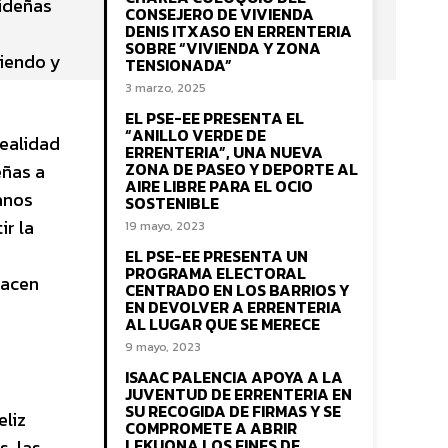
videñas
CONSEJERO DE VIVIENDA
DENIS ITXASO EN ERRENTERIA
SOBRE “VIVIENDA Y ZONA
viendo y
TENSIONADA”
3 marzo, 2025
EL PSE-EE PRESENTA EL
“ANILLO VERDE DE
realidad
ERRENTERIA”, UNA NUEVA
ZONA DE PASEO Y DEPORTE AL
eñas a
AIRE LIBRE PARA EL OCIO
anos
SOSTENIBLE
r la
19 mayo, 2023
EL PSE-EE PRESENTA UN
PROGRAMA ELECTORAL
hacen
CENTRADO EN LOS BARRIOS Y
EN DEVOLVER A ERRENTERIA
AL LUGAR QUE SE MERECE
9 mayo, 2023
ISAAC PALENCIA APOYA A LA
JUVENTUD DE ERRENTERIA EN
SU RECOGIDA DE FIRMAS Y SE
eliz
COMPROMETE A ABRIR
LEKUONA LOS FINES DE
, las