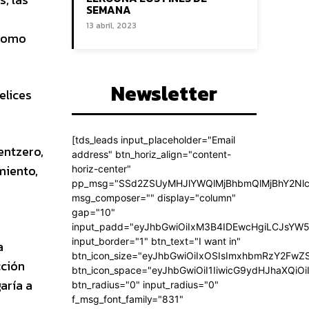
SEMANA
13 abril, 2023
 como
Newsletter
elices
[tds_leads input_placeholder="Email
entzero,
address" btn_horiz_align="content-
miento,
horiz-center"
pp_msg="SSd2ZSUyMHJlYWQlMjBhbmQlMjBhY2Nlc
msg_composer="" display="column"
gap="10"
input_padd="eyJhbGwiOiIxM3B4IDEwcHgiLCJsYW5
input_border="1" btn_text="I want in"
a
btn_icon_size="eyJhbGwiOiIxOSIsImxhbmRzY2FwZS
cción
btn_icon_space="eyJhbGwiOiI1IiwicG9ydHJhaXQiOi
aría a
btn_radius="0" input_radius="0"
f_msg_font_family="831"