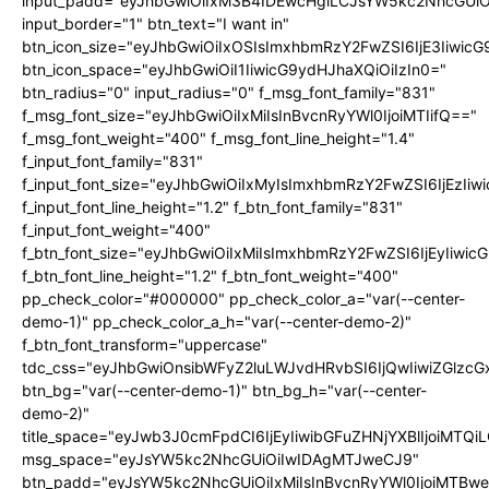
input_padd="eyJhbGwiOiIxM3B4IDEwcHgiLCJsYW5kc2NhcGUiO
input_border="1" btn_text="I want in"
btn_icon_size="eyJhbGwiOiIxOSIsImxhbmRzY2FwZSI6IjE3Iiwic
btn_icon_space="eyJhbGwiOiI1IiwicG9ydHJhaXQiOiIzIn0="
btn_radius="0" input_radius="0" f_msg_font_family="831"
f_msg_font_size="eyJhbGwiOiIxMiIsInBvcnRyYWl0IjoiMTIifQ=="
f_msg_font_weight="400" f_msg_font_line_height="1.4"
f_input_font_family="831"
f_input_font_size="eyJhbGwiOiIxMyIsImxhbmRzY2FwZSI6IjEzIiw
f_input_font_line_height="1.2" f_btn_font_family="831"
f_input_font_weight="400"
f_btn_font_size="eyJhbGwiOiIxMiIsImxhbmRzY2FwZSI6IjEyIiwi
f_btn_font_line_height="1.2" f_btn_font_weight="400"
pp_check_color="#000000" pp_check_color_a="var(--center-
demo-1)" pp_check_color_a_h="var(--center-demo-2)"
f_btn_font_transform="uppercase"
tdc_css="eyJhbGwiOnsibWFyZ2luLWJvdHRvbSI6IjQwIiwiZGlz
btn_bg="var(--center-demo-1)" btn_bg_h="var(--center-
demo-2)"
title_space="eyJwb3J0cmFpdCI6IjEyIiwibGFuZHNjYXBlIjoiMTQi
msg_space="eyJsYW5kc2NhcGUiOiIwIDAgMTJweCJ9"
btn_padd="eyJsYW5kc2NhcGUiOiIxMiIsInBvcnRyYWl0IjoiMTBwe