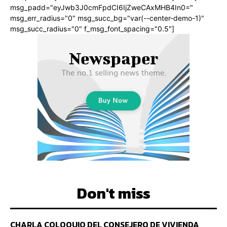
msg_padd="eyJwb3J0cmFpdCI6IjZweCAxMHB4In0="
msg_err_radius="0" msg_succ_bg="var(--center-demo-1)"
msg_succ_radius="0" f_msg_font_spacing="0.5"]
Don't miss
CHARLA COLOQUIO DEL CONSEJERO DE VIVIENDA