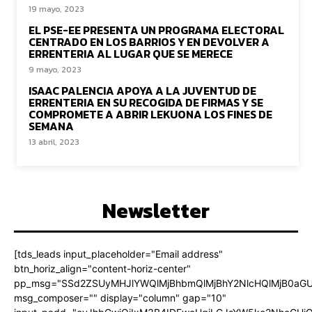
19 mayo, 2023
EL PSE-EE PRESENTA UN PROGRAMA ELECTORAL
CENTRADO EN LOS BARRIOS Y EN DEVOLVER A
ERRENTERIA AL LUGAR QUE SE MERECE
9 mayo, 2023
ISAAC PALENCIA APOYA A LA JUVENTUD DE
ERRENTERIA EN SU RECOGIDA DE FIRMAS Y SE
COMPROMETE A ABRIR LEKUONA LOS FINES DE
SEMANA
13 abril, 2023
Newsletter
[tds_leads input_placeholder="Email address"
btn_horiz_align="content-horiz-center"
pp_msg="SSd2ZSUyMHJlYWQlMjBhbmQlMjBhY2NlcHQlMjB0aGU
msg_composer="" display="column" gap="10"