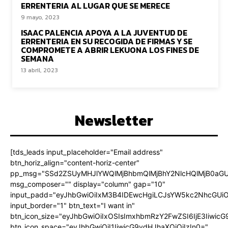
ERRENTERIA AL LUGAR QUE SE MERECE
9 mayo, 2023
ISAAC PALENCIA APOYA A LA JUVENTUD DE
ERRENTERIA EN SU RECOGIDA DE FIRMAS Y SE
COMPROMETE A ABRIR LEKUONA LOS FINES DE
SEMANA
13 abril, 2023
Newsletter
[tds_leads input_placeholder="Email address"
btn_horiz_align="content-horiz-center"
pp_msg="SSd2ZSUyMHJlYWQlMjBhbmQlMjBhY2NlcHQlMjB0aGU
msg_composer="" display="column" gap="10"
input_padd="eyJhbGwiOiIxM3B4IDEwcHgiLCJsYW5kc2NhcGUiO
input_border="1" btn_text="I want in"
btn_icon_size="eyJhbGwiOiIxOSIsImxhbmRzY2FwZSI6IjE3Iiwic
btn_icon_space="eyJhbGwiOiI1IiwicG9ydHJhaXQiOiIzIn0="