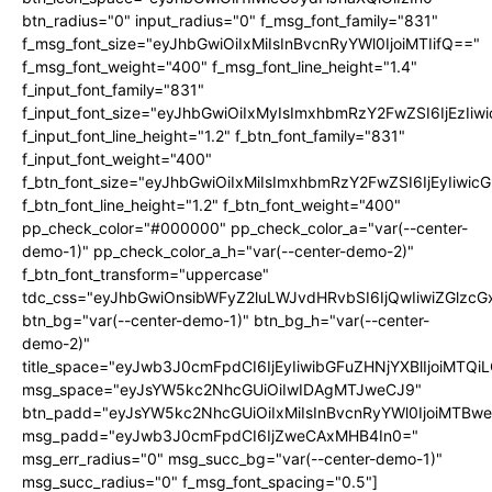
btn_radius="0" input_radius="0" f_msg_font_family="831"
f_msg_font_size="eyJhbGwiOiIxMiIsInBvcnRyYWl0IjoiMTIifQ=="
f_msg_font_weight="400" f_msg_font_line_height="1.4"
f_input_font_family="831"
f_input_font_size="eyJhbGwiOiIxMyIsImxhbmRzY2FwZSI6IjEzIiw
f_input_font_line_height="1.2" f_btn_font_family="831"
f_input_font_weight="400"
f_btn_font_size="eyJhbGwiOiIxMiIsImxhbmRzY2FwZSI6IjEyIiwi
f_btn_font_line_height="1.2" f_btn_font_weight="400"
pp_check_color="#000000" pp_check_color_a="var(--center-
demo-1)" pp_check_color_a_h="var(--center-demo-2)"
f_btn_font_transform="uppercase"
tdc_css="eyJhbGwiOnsibWFyZ2luLWJvdHRvbSI6IjQwIiwiZGlz
btn_bg="var(--center-demo-1)" btn_bg_h="var(--center-
demo-2)"
title_space="eyJwb3J0cmFpdCI6IjEyIiwibGFuZHNjYXBlIjoiMTQi
msg_space="eyJsYW5kc2NhcGUiOiIwIDAgMTJweCJ9"
btn_padd="eyJsYW5kc2NhcGUiOiIxMiIsInBvcnRyYWl0IjoiMTBwe
msg_padd="eyJwb3J0cmFpdCI6IjZweCAxMHB4In0="
msg_err_radius="0" msg_succ_bg="var(--center-demo-1)"
msg_succ_radius="0" f_msg_font_spacing="0.5"]