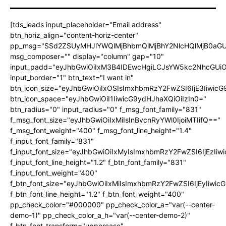
[tds_leads input_placeholder="Email address"
btn_horiz_align="content-horiz-center"
pp_msg="SSd2ZSUyMHJlYWQlMjBhbmQlMjBhY2NlcHQlMjB0aGU
msg_composer="" display="column" gap="10"
input_padd="eyJhbGwiOiIxM3B4IDEwcHgiLCJsYW5kc2NhcGUiO
input_border="1" btn_text="I want in"
btn_icon_size="eyJhbGwiOiIxOSIsImxhbmRzY2FwZSI6IjE3Iiwic
btn_icon_space="eyJhbGwiOiI1IiwicG9ydHJhaXQiOiIzIn0="
btn_radius="0" input_radius="0" f_msg_font_family="831"
f_msg_font_size="eyJhbGwiOiIxMiIsInBvcnRyYWl0IjoiMTIifQ=="
f_msg_font_weight="400" f_msg_font_line_height="1.4"
f_input_font_family="831"
f_input_font_size="eyJhbGwiOiIxMyIsImxhbmRzY2FwZSI6IjEzIiw
f_input_font_line_height="1.2" f_btn_font_family="831"
f_input_font_weight="400"
f_btn_font_size="eyJhbGwiOiIxMiIsImxhbmRzY2FwZSI6IjEyIiwi
f_btn_font_line_height="1.2" f_btn_font_weight="400"
pp_check_color="#000000" pp_check_color_a="var(--center-
demo-1)" pp_check_color_a_h="var(--center-demo-2)"
f_btn_font_transform="uppercase"