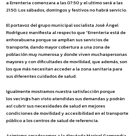
a
Errenteria
comenzara a las 07:50 y el ultimo será a las
21:50
.
Los sábados, d
omingo
s y f
estivos no habrá servicio.
El portavoz del grupo municipal socialista
José Ángel
Rodríguez
manifiesta al respecto que “
Errenteria
está de
enhorabuena porque se amplían sus servicios de
transporte, dando mayor cobertura a una zona de
población
muy
numerosa y
donde viven
muchas
personas
mayores y con dificultades de movilidad, que además
,
son
los que más necesitan acceder a la zona sanitaria para
sus
diferentes
cuidados de salud.
Igualmente mostramos nuestra satisfacción porque
los
vecin@s
han visto atendidas sus demandas y podrán
así cubrir sus necesidades de salud en mejores
condiciones de movilidad y accesibilidad en el transporte
público a los centros de salud de referencia.
Asimismo agradecemos a la diputada Marisol Garmendia