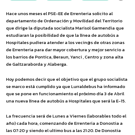
Hace unos meses el PSE-EE de
Errenteria
solicito al
departamento de Ordenación y Movilidad del Territorio
que dirige la diputada
socialista
Marisol Garmendia que
estudiaran la posibilidad de que la línea de autobús a
Hospitales pudiera atender a los
vecin@s
de otras zonas
de
Errenteria
para dar mayor
cobertura
y mejor servicio a
los barrios de
Pontica
,
Beraun
,
Yanci
,
Centro
y zona alta
de
Galtzaraborda
y
Alaberga
.
Hoy podemos decir que el objetivo
que el grupo socialista
se marco
está cumplido ya
que
Lurraldebus
ha informado
que
se pone en funcionamiento el próximo día 3 de Abril
una nueva línea de autobús a Hospitales
que será la E-15
.
La frecuencia será de Lunes a Viernes (laborables todo el
año) cada hora
,
comenzando
de
Errente
ria
a Donostia a
las 07:20 y siendo el ultimo bus a las 21:20. De Donostia