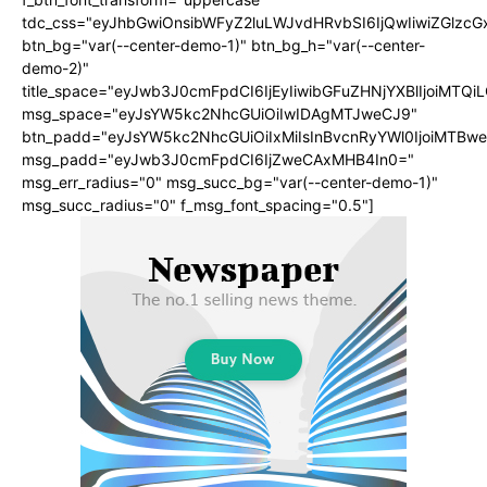
tdc_css="eyJhbGwiOnsibWFyZ2luLWJvdHRvbSI6IjQwIiwiZGlz
btn_bg="var(--center-demo-1)" btn_bg_h="var(--center-
demo-2)"
title_space="eyJwb3J0cmFpdCI6IjEyIiwibGFuZHNjYXBlIjoiMTQi
msg_space="eyJsYW5kc2NhcGUiOiIwIDAgMTJweCJ9"
btn_padd="eyJsYW5kc2NhcGUiOiIxMiIsInBvcnRyYWl0IjoiMTBwe
msg_padd="eyJwb3J0cmFpdCI6IjZweCAxMHB4In0="
msg_err_radius="0" msg_succ_bg="var(--center-demo-1)"
msg_succ_radius="0" f_msg_font_spacing="0.5"]