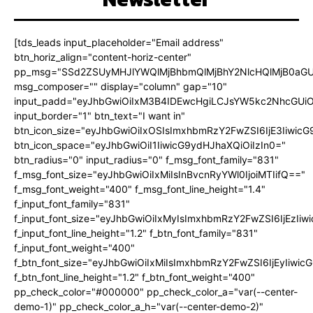
[tds_leads input_placeholder="Email address"
btn_horiz_align="content-horiz-center"
pp_msg="SSd2ZSUyMHJlYWQlMjBhbmQlMjBhY2NlcHQlMjB0aGU
msg_composer="" display="column" gap="10"
input_padd="eyJhbGwiOiIxM3B4IDEwcHgiLCJsYW5kc2NhcGUiO
input_border="1" btn_text="I want in"
btn_icon_size="eyJhbGwiOiIxOSIsImxhbmRzY2FwZSI6IjE3Iiwic
btn_icon_space="eyJhbGwiOiI1IiwicG9ydHJhaXQiOiIzIn0="
btn_radius="0" input_radius="0" f_msg_font_family="831"
f_msg_font_size="eyJhbGwiOiIxMiIsInBvcnRyYWl0IjoiMTIifQ=="
f_msg_font_weight="400" f_msg_font_line_height="1.4"
f_input_font_family="831"
f_input_font_size="eyJhbGwiOiIxMyIsImxhbmRzY2FwZSI6IjEzIiw
f_input_font_line_height="1.2" f_btn_font_family="831"
f_input_font_weight="400"
f_btn_font_size="eyJhbGwiOiIxMiIsImxhbmRzY2FwZSI6IjEyIiwi
f_btn_font_line_height="1.2" f_btn_font_weight="400"
pp_check_color="#000000" pp_check_color_a="var(--center-
demo-1)" pp_check_color_a_h="var(--center-demo-2)"