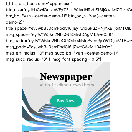
f_btn_font_transform="uppercase"
tdc_css="eyJhbGwiOnsibWFyZ2luLWJvdHRvbSI6IjQwIiwiZGlz
btn_bg="var(--center-demo-1)" btn_bg_h="var(--center-
demo-2)"
title_space="eyJwb3J0cmFpdCI6IjEyIiwibGFuZHNjYXBlIjoiMTQi
msg_space="eyJsYW5kc2NhcGUiOiIwIDAgMTJweCJ9"
btn_padd="eyJsYW5kc2NhcGUiOiIxMiIsInBvcnRyYWl0IjoiMTBwe
msg_padd="eyJwb3J0cmFpdCI6IjZweCAxMHB4In0="
msg_err_radius="0" msg_succ_bg="var(--center-demo-1)"
msg_succ_radius="0" f_msg_font_spacing="0.5"]