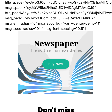
title_space="eyJwb3J0cmFpdCI6IjEyIiwibGFuZHNjYXBlIjoiMTQi
msg_space="eyJsYW5kc2NhcGUiOiIwIDAgMTJweCJ9"
btn_padd="eyJsYW5kc2NhcGUiOiIxMiIsInBvcnRyYWl0IjoiMTBwe
msg_padd="eyJwb3J0cmFpdCI6IjZweCAxMHB4In0="
msg_err_radius="0" msg_succ_bg="var(--center-demo-1)"
msg_succ_radius="0" f_msg_font_spacing="0.5"]
Don't miss