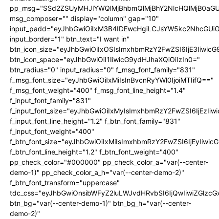
pp_msg="SSd2ZSUyMHJlYWQlMjBhbmQlMjBhY2NlcHQlMjB0aGU
msg_composer="" display="column" gap="10"
input_padd="eyJhbGwiOiIxM3B4IDEwcHgiLCJsYW5kc2NhcGUiO
input_border="1" btn_text="I want in"
btn_icon_size="eyJhbGwiOiIxOSIsImxhbmRzY2FwZSI6IjE3Iiwic
btn_icon_space="eyJhbGwiOiI1IiwicG9ydHJhaXQiOiIzIn0="
btn_radius="0" input_radius="0" f_msg_font_family="831"
f_msg_font_size="eyJhbGwiOiIxMiIsInBvcnRyYWl0IjoiMTIifQ=="
f_msg_font_weight="400" f_msg_font_line_height="1.4"
f_input_font_family="831"
f_input_font_size="eyJhbGwiOiIxMyIsImxhbmRzY2FwZSI6IjEzIiw
f_input_font_line_height="1.2" f_btn_font_family="831"
f_input_font_weight="400"
f_btn_font_size="eyJhbGwiOiIxMiIsImxhbmRzY2FwZSI6IjEyIiwi
f_btn_font_line_height="1.2" f_btn_font_weight="400"
pp_check_color="#000000" pp_check_color_a="var(--center-
demo-1)" pp_check_color_a_h="var(--center-demo-2)"
f_btn_font_transform="uppercase"
tdc_css="eyJhbGwiOnsibWFyZ2luLWJvdHRvbSI6IjQwIiwiZGlz
btn_bg="var(--center-demo-1)" btn_bg_h="var(--center-
demo-2)"