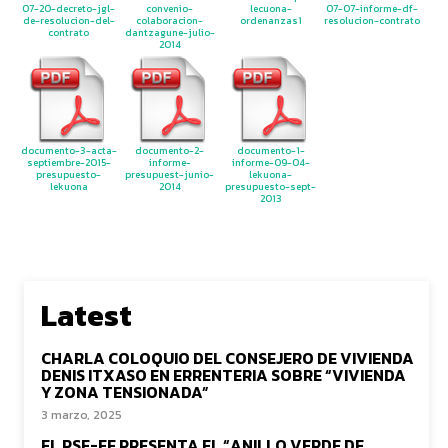
07-20-decreto-jgl-
convenio-
lecuona-
07-07-informe-df-
de-resolucion-del-
colaboracion-
ordenanzas1
resolucion-contrato
contrato
dantzagune-julio-
2014
documento-3-acta-
documento-2-
documento-1-
septiembre-2015-
informe-
informe-09-04-
presupuesto-
presupuest-junio-
lekuona-
lekuona
2014
presupuesto-sept-
2013
Latest
CHARLA COLOQUIO DEL CONSEJERO DE VIVIENDA
DENIS ITXASO EN ERRENTERIA SOBRE “VIVIENDA
Y ZONA TENSIONADA”
3 marzo, 2025
EL PSE-EE PRESENTA EL “ANILLO VERDE DE