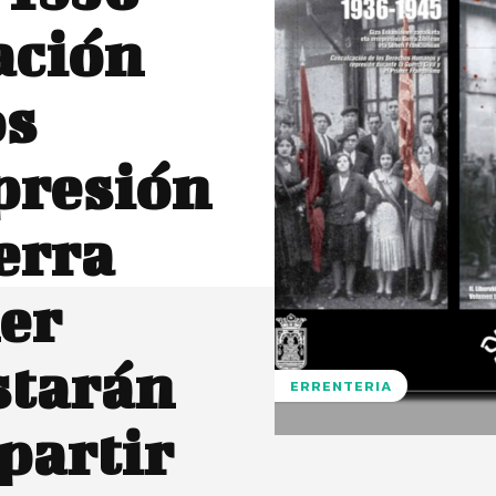
ación
os
presión
erra
mer
starán
ERRENTERIA
partir