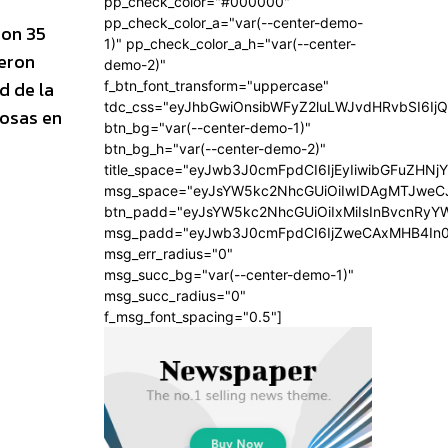
pp_check_color="#000000"
pp_check_color_a="var(--center-demo-
ron 35
1)" pp_check_color_a_h="var(--center-
ueron
demo-2)"
d de la
f_btn_font_transform="uppercase"
tdc_css="eyJhbGwiOnsibWFyZ2luLWJvdHRvbSI6Ij
nosas en
btn_bg="var(--center-demo-1)"
btn_bg_h="var(--center-demo-2)"
title_space="eyJwb3J0cmFpdCI6IjEyIiwibGFuZHNj
msg_space="eyJsYW5kc2NhcGUiOiIwIDAgMTJweC
btn_padd="eyJsYW5kc2NhcGUiOiIxMiIsInBvcnRyYW
msg_padd="eyJwb3J0cmFpdCI6IjZweCAxMHB4In
msg_err_radius="0"
msg_succ_bg="var(--center-demo-1)"
msg_succ_radius="0"
f_msg_font_spacing="0.5"]