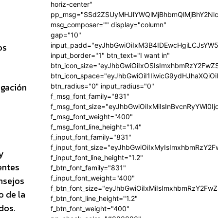
horiz-center"
pp_msg="SSd2ZSUyMHJlYWQlMjBhbmQlMjBhY2Nlc
msg_composer="" display="column"
gap="10"
os
input_padd="eyJhbGwiOiIxM3B4IDEwcHgiLCJsYW5
input_border="1" btn_text="I want in"
btn_icon_size="eyJhbGwiOiIxOSIsImxhbmRzY2FwZS
btn_icon_space="eyJhbGwiOiI1IiwicG9ydHJhaXQiOi
igación
btn_radius="0" input_radius="0"
f_msg_font_family="831"
f_msg_font_size="eyJhbGwiOiIxMiIsInBvcnRyYWl0Ij
f_msg_font_weight="400"
f_msg_font_line_height="1.4"
f_input_font_family="831"
f_input_font_size="eyJhbGwiOiIxMyIsImxhbmRzY2F
y
f_input_font_line_height="1.2"
entes
f_btn_font_family="831"
f_input_font_weight="400"
nsejos
f_btn_font_size="eyJhbGwiOiIxMiIsImxhbmRzY2FwZ
o de la
f_btn_font_line_height="1.2"
dos.
f_btn_font_weight="400"