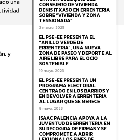
zado una
CONSEJERO DE VIVIENDA
DENIS ITXASO EN ERRENTERIA
ctividad
SOBRE “VIVIENDA Y ZONA
TENSIONADA”
3 marzo, 2025
EL PSE-EE PRESENTA EL
“ANILLO VERDE DE
ERRENTERIA”, UNA NUEVA
ZONA DE PASEO Y DEPORTE AL
án, y
AIRE LIBRE PARA EL OCIO
SOSTENIBLE
19 mayo, 2023
EL PSE-EE PRESENTA UN
PROGRAMA ELECTORAL
CENTRADO EN LOS BARRIOS Y
EN DEVOLVER A ERRENTERIA
AL LUGAR QUE SE MERECE
9 mayo, 2023
ISAAC PALENCIA APOYA A LA
JUVENTUD DE ERRENTERIA EN
SU RECOGIDA DE FIRMAS Y SE
COMPROMETE A ABRIR
LEKUONA LOS FINES DE