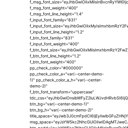
f_msg_font_size="eyJhbGwiOiIxMiIsInBvcnRyYWl0Ij
f_msg_font_weight="400"
f_msg_font_line_height="1.4"
f_input_font_family="831"
f_input_font_size="eyJhbGwiOiIxMyIsImxhbmRzY2F
f_input_font_line_height="1.2"
f_btn_font_family="831"
f_input_font_weight="400"
f_btn_font_size="eyJhbGwiOiIxMiIsImxhbmRzY2FwZ
f_btn_font_line_height="1.2"
f_btn_font_weight="400"
pp_check_color="#000000"
pp_check_color_a="var(--center-demo-
1)" pp_check_color_a_h="var(--center-
demo-2)"
f_btn_font_transform="uppercase"
tdc_css="eyJhbGwiOnsibWFyZ2luLWJvdHRvbSI6Ij
btn_bg="var(--center-demo-1)"
btn_bg_h="var(--center-demo-2)"
title_space="eyJwb3J0cmFpdCI6IjEyIiwibGFuZHNj
msg_space="eyJsYW5kc2NhcGUiOiIwIDAgMTJweC
btn_padd="eyJsYW5kc2NhcGUiOiIxMiIsInBvcnRyYW