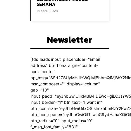
SEMANA
13 abril, 2023
Newsletter
[tds_leads input_placeholder="Email
address" btn_horiz_align="content-
horiz-center"
pp_msg="SSd2ZSUyMHJlYWQlMjBhbmQlMjBhY2Nlc
msg_composer="" display="column"
gap="10"
input_padd="eyJhbGwiOiIxM3B4IDEwcHgiLCJsYW5
input_border="1" btn_text="I want in"
btn_icon_size="eyJhbGwiOiIxOSIsImxhbmRzY2FwZS
btn_icon_space="eyJhbGwiOiI1IiwicG9ydHJhaXQiOi
btn_radius="0" input_radius="0"
f_msg_font_family="831"