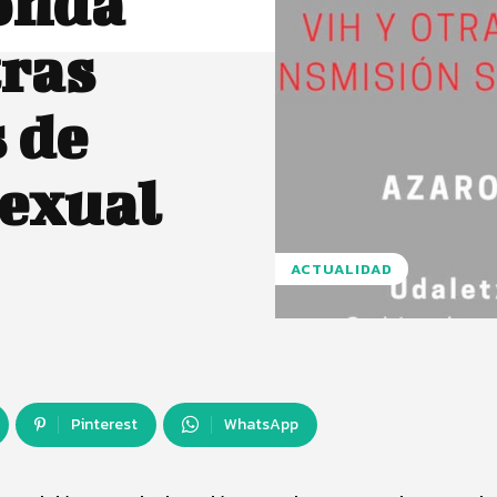
onda
tras
 de
sexual
ACTUALIDAD
Pinterest
WhatsApp