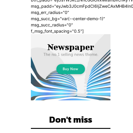
msg_padd="eyJwb3J0cmFpdCI6IjZweCAxMHB4In
msg_err_radius="0"
msg_succ_bg="var(--center-demo-1)"
msg_succ_radius="0"
f_msg_font_spacing="0.5"]
Don't miss