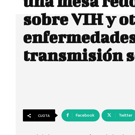
una mesa red
sobre VIH y o
enfermedades
transmisión 
Facebook
Twitter
CUOTA