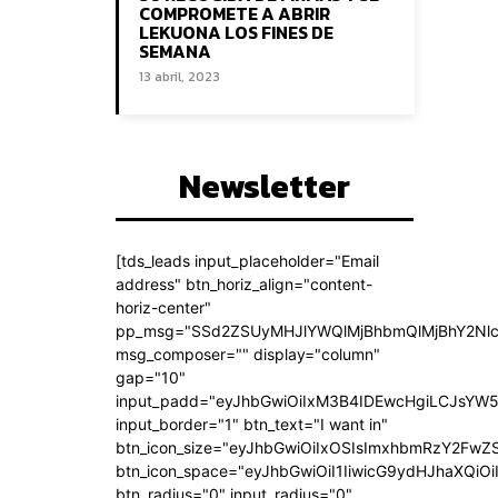
COMPROMETE A ABRIR
LEKUONA LOS FINES DE
SEMANA
13 abril, 2023
Newsletter
[tds_leads input_placeholder="Email
address" btn_horiz_align="content-
horiz-center"
pp_msg="SSd2ZSUyMHJlYWQlMjBhbmQlMjBhY2Nlc
msg_composer="" display="column"
gap="10"
input_padd="eyJhbGwiOiIxM3B4IDEwcHgiLCJsYW5
input_border="1" btn_text="I want in"
btn_icon_size="eyJhbGwiOiIxOSIsImxhbmRzY2FwZS
btn_icon_space="eyJhbGwiOiI1IiwicG9ydHJhaXQiOi
btn_radius="0" input_radius="0"