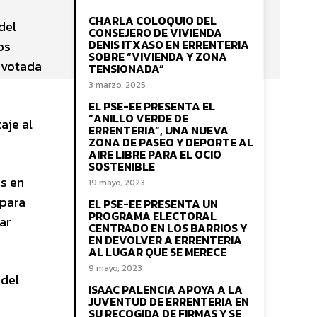
CHARLA COLOQUIO DEL
del
CONSEJERO DE VIVIENDA
DENIS ITXASO EN ERRENTERIA
os
SOBRE “VIVIENDA Y ZONA
 votada
TENSIONADA”
3 marzo, 2025
EL PSE-EE PRESENTA EL
“ANILLO VERDE DE
aje al
ERRENTERIA”, UNA NUEVA
ZONA DE PASEO Y DEPORTE AL
AIRE LIBRE PARA EL OCIO
SOSTENIBLE
as en
19 mayo, 2023
 para
EL PSE-EE PRESENTA UN
PROGRAMA ELECTORAL
ar
CENTRADO EN LOS BARRIOS Y
EN DEVOLVER A ERRENTERIA
AL LUGAR QUE SE MERECE
9 mayo, 2023
 del
ISAAC PALENCIA APOYA A LA
JUVENTUD DE ERRENTERIA EN
SU RECOGIDA DE FIRMAS Y SE