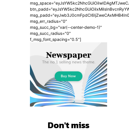
msg_space="eyJsYW5kc2NhcGUiOiIwIDAgMTJweC
btn_padd="eyJsYW5kc2NhcGUiOiIxMiIsInBvcnRyYW
msg_padd="eyJwb3J0cmFpdCI6IjZweCAxMHB4In
msg_err_radius="0"
msg_succ_bg="var(--center-demo-1)"
msg_succ_radius="0"
f_msg_font_spacing="0.5"]
Don't miss