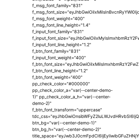
f_msg_font_family="831"
f_msg_font_size="eyJhbGwiOiIxMiIsInBvcnRyYWl0Ij
f_msg_font_weight="400"
f_msg_font_line_height="1.4"
f_input_font_family="831"
f_input_font_size="eyJhbGwiOiIxMyIsImxhbmRzY2F
f_input_font_line_height="1.2"
f_btn_font_family="831"
f_input_font_weight="400"
f_btn_font_size="eyJhbGwiOiIxMiIsImxhbmRzY2FwZ
f_btn_font_line_height="1.2"
f_btn_font_weight="400"
pp_check_color="#000000"
pp_check_color_a="var(--center-demo-
1)" pp_check_color_a_h="var(--center-
demo-2)"
f_btn_font_transform="uppercase"
tdc_css="eyJhbGwiOnsibWFyZ2luLWJvdHRvbSI6Ij
btn_bg="var(--center-demo-1)"
btn_bg_h="var(--center-demo-2)"
title_space="eyJwb3J0cmFpdCI6IjEyIiwibGFuZHNj