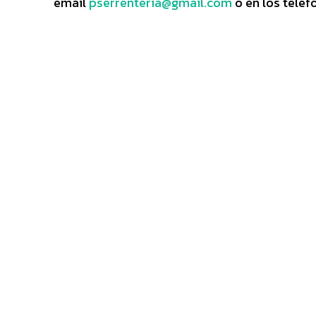
email
pserrenteria@gmail.com
o en los telé