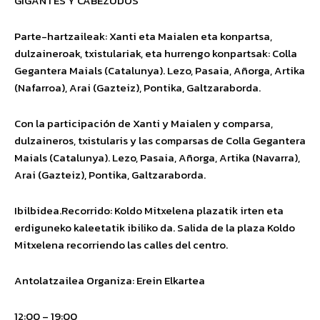
GIGANTES Y CABEZUDOS
Parte-hartzaileak: Xanti eta Maialen eta konpartsa,
dulzaineroak, txistulariak, eta hurrengo konpartsak: Colla
Gegantera Maials (Catalunya). Lezo, Pasaia, Añorga, Artika
(Nafarroa), Arai (Gazteiz), Pontika, Galtzaraborda.
Con la participación de Xanti y Maialen y comparsa,
dulzaineros, txistularis y las comparsas de Colla Gegantera
Maials (Catalunya). Lezo, Pasaia, Añorga, Artika (Navarra),
Arai (Gazteiz), Pontika, Galtzaraborda.
Ibilbidea.
Recorrido
: Koldo Mitxelena plazatik irten eta
erdiguneko kaleetatik
ibiliko da.
Salida de la plaza Koldo
Mitxelena recorriendo las calles del centro.
Antolatzailea
Organiza
: Erein Elkartea
12:00 – 19:00