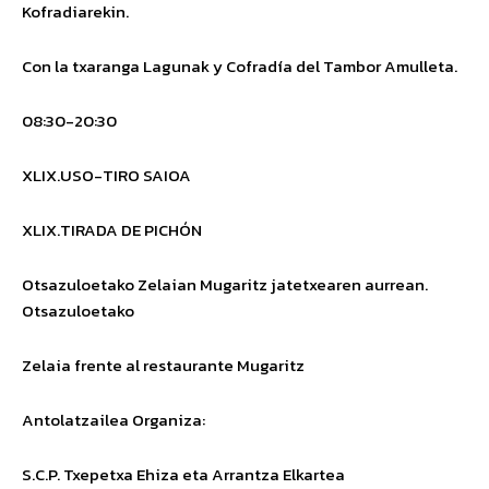
Kofradiarekin.
Con la txaranga Lagunak y Cofradía del Tambor Amulleta.
08:30-20:30
XLIX.USO-TIRO SAIOA
XLIX.TIRADA DE PICHÓN
Otsazuloetako Zelaian Mugaritz jatetxearen aurrean.
Otsazuloetako
Zelaia frente al restaurante Mugaritz
Antolatzailea
Organiza
:
S.C.P. Txepetxa Ehiza eta Arrantza Elkartea