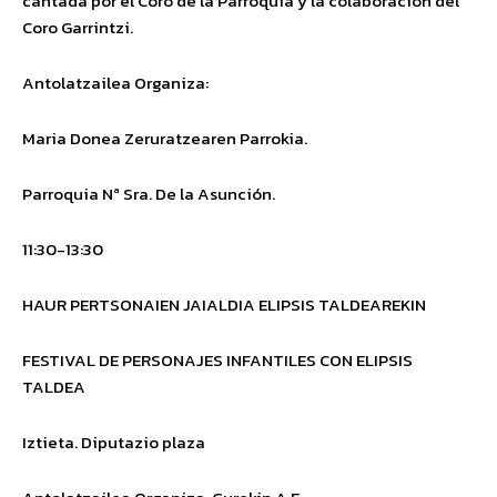
cantada por el Coro de la Parroquia y la colaboración del
Coro Garrintzi.
Antolatzailea
Organiza
:
Maria Donea Zeruratzearen Parrokia.
Parroquia Nª Sra. De la Asunción
.
11:30-13:30
HAUR PERTSONAIEN JAIALDIA ELIPSIS TALDEAREKIN
FESTIVAL DE PERSONAJES INFANTILES CON ELIPSIS
TALDEA
Iztieta. Diputazio plaza