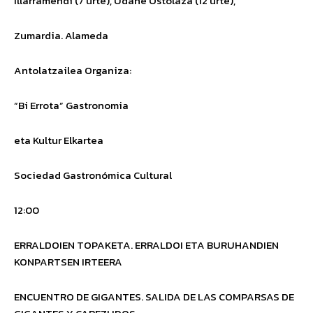
Illarramendi (7 urte), Udane Ostolaza (12 urte),
Zumardia.
Alameda
Antolatzailea
Organiza
:
“Bi Errota” Gastronomia
eta Kultur Elkartea
Sociedad Gastronómica Cultural
12:00
ERRALDOIEN TOPAKETA. ERRALDOI ETA BURUHANDIEN
KONPARTSEN IRTEERA
ENCUENTRO DE GIGANTES. SALIDA DE LAS COMPARSAS DE