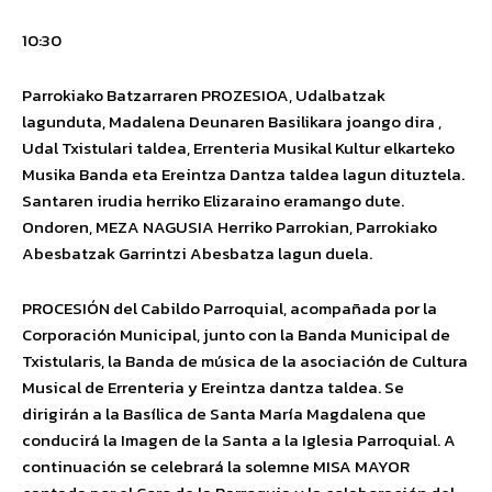
10:30
Parrokiako Batzarraren
PROZESIOA
, Udalbatzak
lagunduta, Madalena Deunaren Basilikara joango dira ,
Udal Txistulari taldea, Errenteria Musikal Kultur elkarteko
Musika Banda eta Ereintza Dantza taldea lagun dituztela.
Santaren irudia herriko Elizaraino eramango dute.
Ondoren,
MEZA NAGUSIA
Herriko Parrokian, Parrokiako
Abesbatzak Garrintzi Abesbatza lagun duela.
PROCESIÓN
del Cabildo Parroquial, acompañada por la
Corporación Municipal, junto con la Banda Municipal de
Txistularis, la Banda de música de la asociación de Cultura
Musical de Errenteria y Ereintza dantza taldea. Se
dirigirán a la Basílica de Santa María Magdalena que
conducirá la Imagen de la Santa a la Iglesia Parroquial. A
continuación se celebrará la solemne
MISA MAYOR