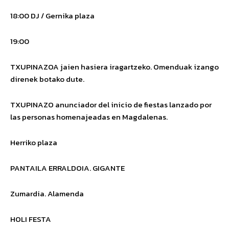
18:00 DJ
/ Gernika plaza
19:00
TXUPINAZOA
jaien hasiera iragartzeko. Omenduak izango
direnek botako dute.
TXUPINAZO
anunciador del inicio de fiestas lanzado por
las personas homenajeadas en Magdalenas.
Herriko plaza
PANTAILA ERRALDOIA.
GIGANTE
Zumardia.
Alamenda
HOLI FESTA