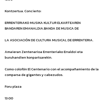
Kontzertua.
Concierto
:
ERRENTERIAKO MUSIKA KULTUR ELKARTEAREN
BANDAREN
EMANALDIA.
BANDA DE MUSICA DE
LA ASOCIACIÓN DE CULTURA MUSICAL DE ERRENTERIA.
Amaieran Zentenarioa Errenteriako Erraldoi eta
buruhandien konpartsarekin.
Como colofón El Centenario con el acompañamiento de la
comparsa de gigantes y cabezudos.
Foru plaza
13:00