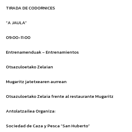
TIRADA DE CODORNICES
“A JAULA”
09:00-11:00
Entrenamenduak – Entrenamientos
Otsazuloetako Zelaian
Mugaritz jatetxearen aurrean
Otsazuloetako Zelaia frente al restaurante Mugaritz
Antolatzailea
Organiza
:
Sociedad de Caza y Pesca
“San Huberto”