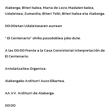
Alaberga, Biteri kalea, Maria de Lezo, Madalen kalea,
Udaletxea, Zumardia, Biteri Txiki, Biteri kalea eta Alaberga.
00:00etan Udaletxearen aurrean
“ El Centenario” ohiko pasodoblea joko dute.
A las 00:00 Frente a la Casa Consistorial interpretación de
El Centenario.
Antolatzailea
Organiza
:
Alabergako Arditurri Auzo Elkartea.
AA.VV. Arditurri de Alaberga.
00:00