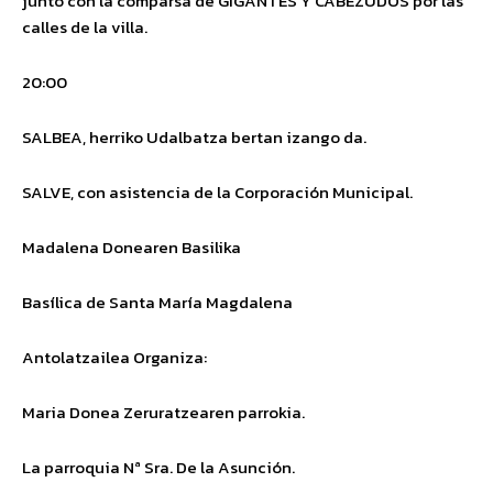
junto con la comparsa de GIGANTES Y CABEZUDOS por las
calles de la villa.
20:00
SALBEA
,
herriko Udalbatza bertan izango da.
SALVE
,
con asistencia de la Corporación Municipal.
Madalena Donearen Basilika
Basílica de Santa María Magdalena
Antolatzailea
Organiza
:
Maria Donea Zeruratzearen parrokia.
La parroquia Nª Sra. De la Asunción.