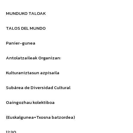
MUNDUKO TALOAK
TALOS DEL MUNDO
Panier-gunea
Antolatzaileak
Organizan
:
Kulturaniztasun azpisaila
Subárea de Diversidad Cultural
Oaingozhau kolektiboa
(Euskalgunea+Txosna batzordea)
12:30