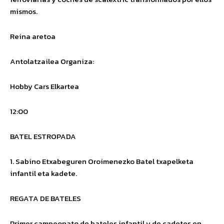
mismos.
Reina aretoa
Antolatzailea
Organiza
:
Hobby Cars Elkartea
12:00
BATEL ESTROPADA
1. Sabino Etxabeguren Oroimenezko Batel txapelketa
infantil eta kadete.
REGATA DE BATELES
Primer campeonato de bateles infantil y de cadetes en