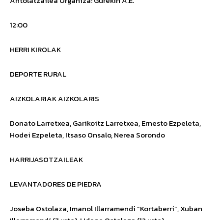
Antolatzailea
Organiza
: Gurekin A.E.
12:00
HERRI KIROLAK
DEPORTE RURAL
AIZKOLARIAK
AIZKOLARIS
Donato Larretxea, Garikoitz Larretxea, Ernesto Ezpeleta,
Hodei Ezpeleta, Itsaso Onsalo, Nerea Sorondo
HARRIJASOTZAILEAK
LEVANTADORES DE PIEDRA
Joseba Ostolaza, Imanol Illarramendi “Kortaberri”, Xuban