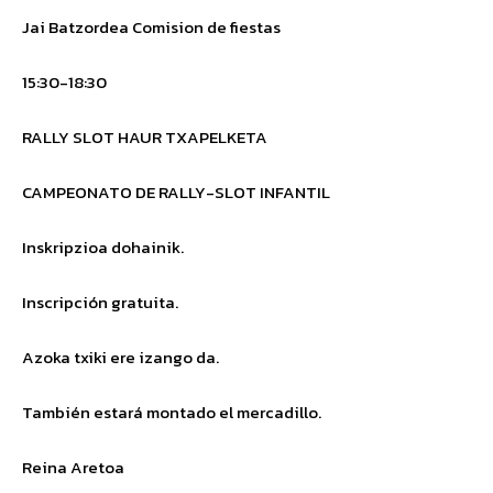
Jai Batzordea
Comision de fiestas
15:30-18:30
RALLY SLOT HAUR TXAPELKETA
CAMPEONATO DE RALLY-SLOT INFANTIL
Inskripzioa dohainik.
Inscripción gratuita.
Azoka txiki ere izango da.
También estará montado el mercadillo.
Reina Aretoa