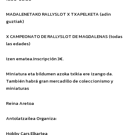
MADALENETAKO RALLYSLOT
X TXAPELKETA
(adin
guztiak)
X CAMPEONATO DE RALLYSLOT
DE MAGDALENAS
(todas
las edades)
Izen ematea.
Inscripción
3€.
Miniatura eta bildumen azoka txikia ere
izango da.
También habrá gran mercadillo de coleccionismo y
miniaturas
Reina Aretoa
Antolatzailea
Organiza
:
Hobby Cars Elkartea