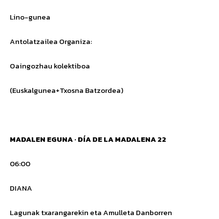
Lino-gunea
Antolatzailea
Organiza
:
Oaingozhau kolektiboa
(Euskalgunea+Txosna Batzordea)
MADALEN EGUNA · DÍA DE LA MADALENA 22
06:00
DIANA
Lagunak txarangarekin eta Amulleta Danborren