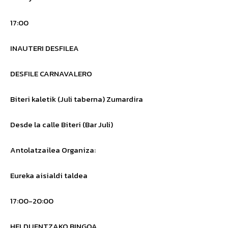
17:00
INAUTERI DESFILEA
DESFILE CARNAVALERO
Biteri kaletik (Juli taberna) Zumardira
Desde la calle Biteri (Bar Juli)
Antolatzailea
Organiza
:
Eureka aisialdi taldea
17:00-20:00
HELDUENTZAKO BINGOA