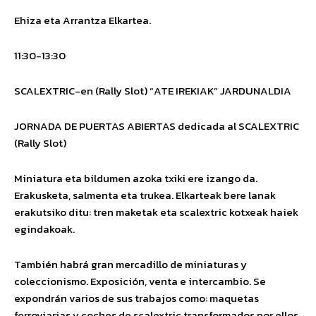
Ehiza eta Arrantza Elkartea.
11:30-13:30
SCALEXTRIC-en (Rally Slot) “ATE IREKIAK” JARDUNALDIA
JORNADA DE PUERTAS ABIERTAS dedicada al SCALEXTRIC
(Rally Slot)
Miniatura eta bildumen azoka txiki ere izango da.
Erakusketa, salmenta eta trukea. Elkarteak bere lanak
erakutsiko ditu: tren maketak eta scalextric kotxeak haiek
egindakoak.
También habrá gran mercadillo de miniaturas y
coleccionismo. Exposición, venta e intercambio. Se
expondrán varios de sus trabajos como: maquetas
ferroviarias y coches de scalextric transformados por ellos