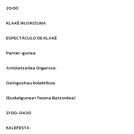
20:00
KLAKÉ IKUSKIZUNA
ESPECTÁCULO DE KLAKÉ
Panier-gunea
Antolatzailea
Organiza
:
Oaingozhau kolektiboa
(Euskalgunea+Txosna Batzordea)
21:00-04:30
KALEFESTA
: