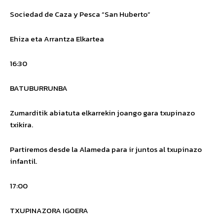
Sociedad de Caza y Pesca
“San Huberto”
Ehiza eta Arrantza Elkartea
16:30
BATUBURRUNBA
Zumarditik abiatuta elkarrekin joango gara txupinazo
txikira.
Partiremos desde la Alameda para ir juntos al txupinazo
infantil.
17:00
TXUPINAZORA IGOERA