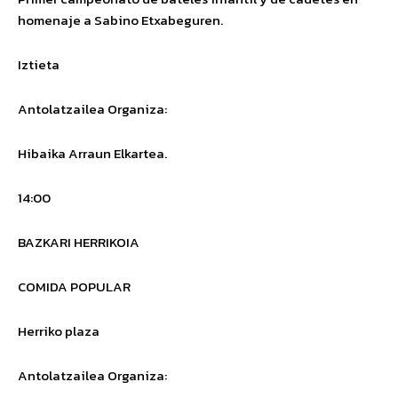
homenaje a Sabino Etxabeguren.
Iztieta
Antolatzailea
Organiza
:
Hibaika Arraun Elkartea
.
14:00
BAZKARI HERRIKOIA
COMIDA POPULAR
Herriko plaza
Antolatzailea
Organiza
: