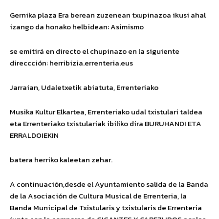
Gernika plaza Era berean zuzenean txupinazoa ikusi ahal
izango da honako helbidean:
Asimismo
se emitirá en directo el chupinazo en la siguiente
direccción: herribizia.errenteria.eus
Jarraian, Udaletxetik abiatuta, Errenteriako
Musika Kultur Elkartea, Errenteriako udal txistulari taldea
eta Errenteriako txistulariak ibiliko dira BURUHANDI ETA
ERRALDOIEKIN
batera herriko kaleetan zehar.
A continuación,desde el Ayuntamiento salida de la Banda
de la Asociación de Cultura Musical de Errenteria, la
Banda Municipal de Txistularis y txistularis de Errenteria