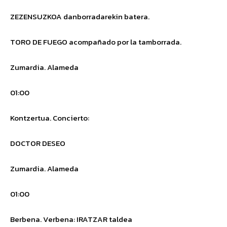
ZEZENSUZKOA danborradarekin batera.
TORO DE FUEGO acompañado por la tamborrada.
Zumardia.
Alameda
01:00
Kontzertua.
Concierto:
DOCTOR DESEO
Zumardia.
Alameda
01:00
Berbena.
Verbena
: IRATZAR
taldea