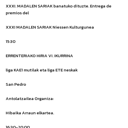
XXXI. MADALEN SARIAK
banatuko dituzte.
Entrega de
premios del
XXXI MADALEN SARIAK Niessen Kulturgunea
15:30
ERRENTERIAKO HIRIA VI. IKURRINA
liga KAE1 mutilak eta liga ETE neskak
San Pedro
Antolatzailea
Organiza
:
Hibaika Arraun elkartea.
16:30-20:00