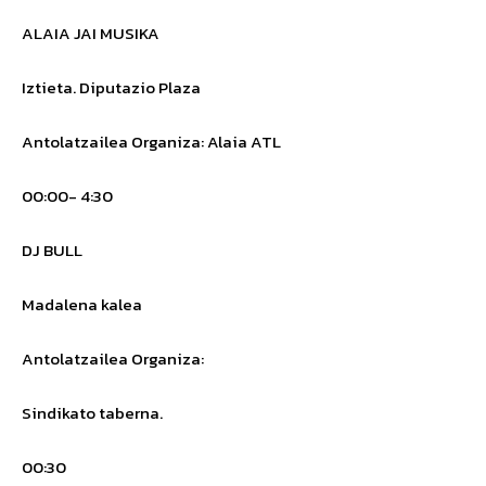
ALAIA JAI MUSIKA
Iztieta. Diputazio Plaza
Antolatzailea
Organiza
: Alaia ATL
00:00- 4:30
DJ BULL
Madalena kalea
Antolatzailea
Organiza
:
Sindikato taberna.
00:30