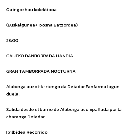
Oaingozhau kolektiboa
(Euskalgunea+Txosna Batzordea)
23:00
GAUEKO DANBORRADA HANDIA
GRAN TAMBORRADA NOCTURNA
Alaberga auzotik irtengo da Deiadar Fanfarrea lagun
duela.
Salida desde el barrio de Alaberga acompañada por la
charanga Deiadar.
Ibilbidea
Recorrido
: