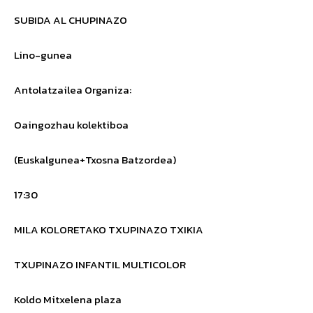
SUBIDA AL CHUPINAZO
Lino-gunea
Antolatzailea
Organiza
:
Oaingozhau kolektiboa
(Euskalgunea+Txosna Batzordea)
17:30
MILA KOLORETAKO TXUPINAZO TXIKIA
TXUPINAZO INFANTIL MULTICOLOR
Koldo Mitxelena plaza