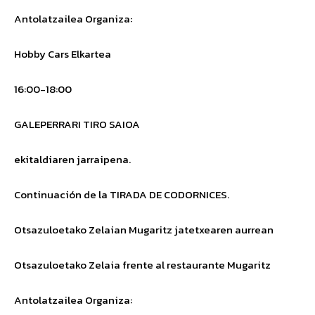
Antolatzailea
Organiza
:
Hobby Cars Elkartea
16:00-18:00
GALEPERRARI TIRO SAIOA
ekitaldiaren jarraipena.
Continuación de la TIRADA DE CODORNICES.
Otsazuloetako Zelaian Mugaritz jatetxearen aurrean
Otsazuloetako Zelaia frente al restaurante Mugaritz
Antolatzailea
Organiza: