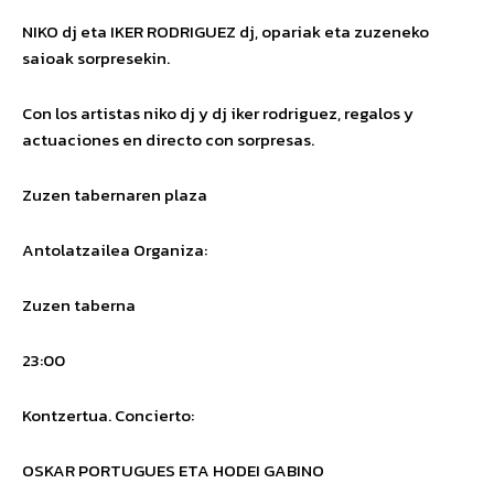
NIKO dj eta IKER RODRIGUEZ dj
,
opariak eta zuzeneko
saioak sorpresekin.
Con los artistas niko dj y dj iker rodriguez, regalos y
actuaciones en directo con sorpresas.
Zuzen tabernaren plaza
Antolatzailea
Organiza
:
Zuzen taberna
23:00
Kontzertua.
Concierto
:
OSKAR PORTUGUES ETA HODEI GABINO