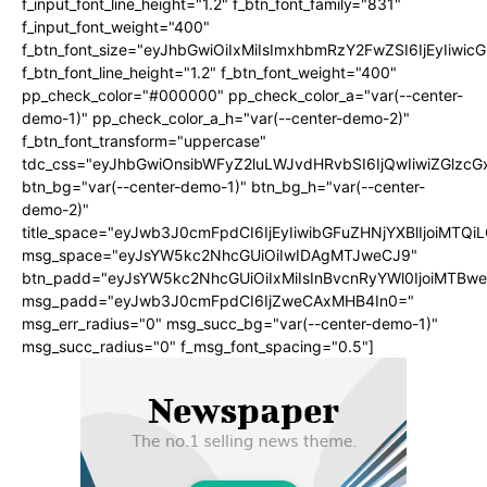
f_input_font_line_height="1.2" f_btn_font_family="831"
f_input_font_weight="400"
f_btn_font_size="eyJhbGwiOiIxMiIsImxhbmRzY2FwZSI6IjEyIiwi
f_btn_font_line_height="1.2" f_btn_font_weight="400"
pp_check_color="#000000" pp_check_color_a="var(--center-
demo-1)" pp_check_color_a_h="var(--center-demo-2)"
f_btn_font_transform="uppercase"
tdc_css="eyJhbGwiOnsibWFyZ2luLWJvdHRvbSI6IjQwIiwiZGlz
btn_bg="var(--center-demo-1)" btn_bg_h="var(--center-
demo-2)"
title_space="eyJwb3J0cmFpdCI6IjEyIiwibGFuZHNjYXBlIjoiMTQi
msg_space="eyJsYW5kc2NhcGUiOiIwIDAgMTJweCJ9"
btn_padd="eyJsYW5kc2NhcGUiOiIxMiIsInBvcnRyYWl0IjoiMTBwe
msg_padd="eyJwb3J0cmFpdCI6IjZweCAxMHB4In0="
msg_err_radius="0" msg_succ_bg="var(--center-demo-1)"
msg_succ_radius="0" f_msg_font_spacing="0.5"]