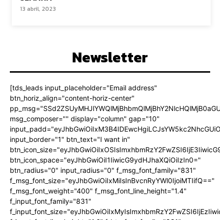
13 abril, 2023
Newsletter
[tds_leads input_placeholder="Email address"
btn_horiz_align="content-horiz-center"
pp_msg="SSd2ZSUyMHJlYWQlMjBhbmQlMjBhY2NlcHQlMjB0aGU
msg_composer="" display="column" gap="10"
input_padd="eyJhbGwiOiIxM3B4IDEwcHgiLCJsYW5kc2NhcGUiO
input_border="1" btn_text="I want in"
btn_icon_size="eyJhbGwiOiIxOSIsImxhbmRzY2FwZSI6IjE3Iiwic
btn_icon_space="eyJhbGwiOiI1IiwicG9ydHJhaXQiOiIzIn0="
btn_radius="0" input_radius="0" f_msg_font_family="831"
f_msg_font_size="eyJhbGwiOiIxMiIsInBvcnRyYWl0IjoiMTIifQ=="
f_msg_font_weight="400" f_msg_font_line_height="1.4"
f_input_font_family="831"
f_input_font_size="eyJhbGwiOiIxMyIsImxhbmRzY2FwZSI6IjEzIiw