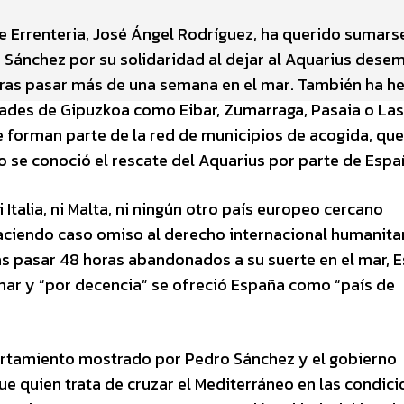
e Errenteria, José Ángel Rodríguez, ha querido sumarse
o Sánchez por su solidaridad al dejar al Aquarius dese
 tras pasar más de una semana en el mar. También ha h
dades de Gipuzkoa como Eibar, Zumarraga, Pasaia o La
e forman parte de la red de municipios de acogida, que
 se conoció el rescate del Aquarius por parte de Espa
Italia, ni Malta, ni ningún otro país europeo cercano
haciendo caso omiso al derecho internacional humanitar
ras pasar 48 horas abandonados a su suerte en el mar, 
mar y “por decencia” se ofreció España como “país de
ortamiento mostrado por Pedro Sánchez y el gobierno
e quien trata de cruzar el Mediterráneo en las condici