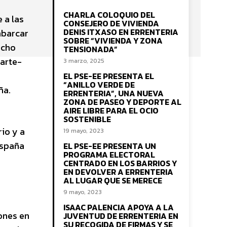
CHARLA COLOQUIO DEL
 a las
CONSEJERO DE VIVIENDA
DENIS ITXASO EN ERRENTERIA
mbarcar
SOBRE “VIVIENDA Y ZONA
echo
TENSIONADA”
sarte-
3 marzo, 2025
EL PSE-EE PRESENTA EL
“ANILLO VERDE DE
ña.
ERRENTERIA”, UNA NUEVA
ZONA DE PASEO Y DEPORTE AL
AIRE LIBRE PARA EL OCIO
SOSTENIBLE
io y a
19 mayo, 2023
España
EL PSE-EE PRESENTA UN
PROGRAMA ELECTORAL
CENTRADO EN LOS BARRIOS Y
EN DEVOLVER A ERRENTERIA
AL LUGAR QUE SE MERECE
9 mayo, 2023
ISAAC PALENCIA APOYA A LA
ones en
JUVENTUD DE ERRENTERIA EN
SU RECOGIDA DE FIRMAS Y SE