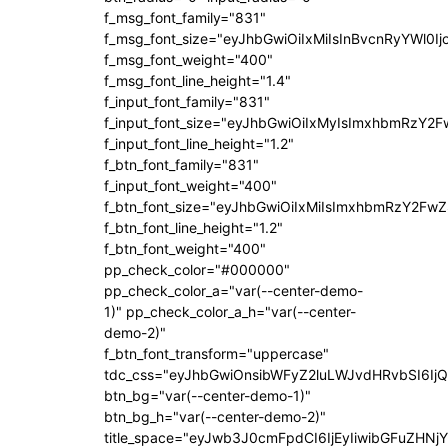
f_msg_font_family="831"
f_msg_font_size="eyJhbGwiOiIxMiIsInBvcnRyYWl0Ij
f_msg_font_weight="400"
f_msg_font_line_height="1.4"
f_input_font_family="831"
f_input_font_size="eyJhbGwiOiIxMyIsImxhbmRzY2F
f_input_font_line_height="1.2"
f_btn_font_family="831"
f_input_font_weight="400"
f_btn_font_size="eyJhbGwiOiIxMiIsImxhbmRzY2FwZ
f_btn_font_line_height="1.2"
f_btn_font_weight="400"
pp_check_color="#000000"
pp_check_color_a="var(--center-demo-
1)" pp_check_color_a_h="var(--center-
demo-2)"
f_btn_font_transform="uppercase"
tdc_css="eyJhbGwiOnsibWFyZ2luLWJvdHRvbSI6Ij
btn_bg="var(--center-demo-1)"
btn_bg_h="var(--center-demo-2)"
title_space="eyJwb3J0cmFpdCI6IjEyIiwibGFuZHNj