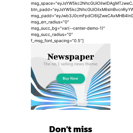
msg_space="eyJsYW5kc2NhcGUiOiIwIDAgMTJweC
btn_padd="eyJsYW5kc2NhcGUiOiIxMiIsInBvcnRyYW
msg_padd="eyJwb3J0cmFpdCI6IjZweCAxMHB4In
msg_err_radius="0"
msg_succ_bg="var(--center-demo-1)"
msg_succ_radius="0"
f_msg_font_spacing="0.5"]
Don't miss