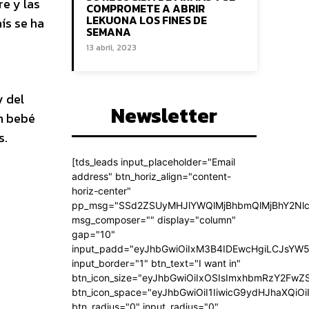
re y las
COMPROMETE A ABRIR
LEKUONA LOS FINES DE
ís se ha
SEMANA
13 abril, 2023
y del
Newsletter
n bebé
s.
[tds_leads input_placeholder="Email
address" btn_horiz_align="content-
horiz-center"
pp_msg="SSd2ZSUyMHJlYWQlMjBhbmQlMjBhY2Nlc
msg_composer="" display="column"
gap="10"
input_padd="eyJhbGwiOiIxM3B4IDEwcHgiLCJsYW5
input_border="1" btn_text="I want in"
btn_icon_size="eyJhbGwiOiIxOSIsImxhbmRzY2FwZS
btn_icon_space="eyJhbGwiOiI1IiwicG9ydHJhaXQiOi
btn_radius="0" input_radius="0"