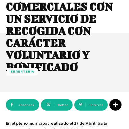
COMERCIALES CON
UN SERVICIO DE
RECOGIDA CON
CARÁCTER
VOLUNTARIO Y
BONIFICADO
ERRENTERIA
Facebook
Twitter
Pinterest
En el pleno municipal realizado el 27 de Abril iba la