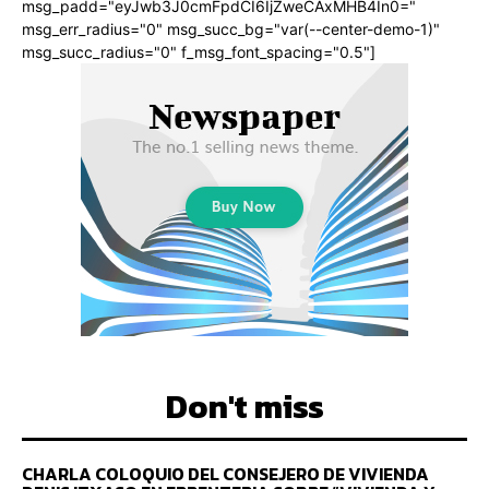
msg_padd="eyJwb3J0cmFpdCI6IjZweCAxMHB4In0="
msg_err_radius="0" msg_succ_bg="var(--center-demo-1)"
msg_succ_radius="0" f_msg_font_spacing="0.5"]
Don't miss
CHARLA COLOQUIO DEL CONSEJERO DE VIVIENDA