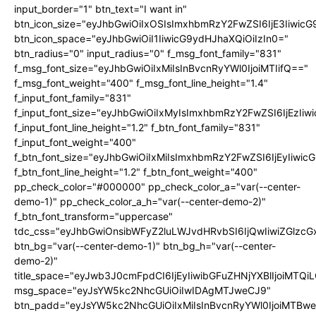
input_border="1" btn_text="I want in"
btn_icon_size="eyJhbGwiOiIxOSIsImxhbmRzY2FwZSI6IjE3Iiwic
btn_icon_space="eyJhbGwiOiI1IiwicG9ydHJhaXQiOiIzIn0="
btn_radius="0" input_radius="0" f_msg_font_family="831"
f_msg_font_size="eyJhbGwiOiIxMiIsInBvcnRyYWl0IjoiMTIifQ=="
f_msg_font_weight="400" f_msg_font_line_height="1.4"
f_input_font_family="831"
f_input_font_size="eyJhbGwiOiIxMyIsImxhbmRzY2FwZSI6IjEzIiw
f_input_font_line_height="1.2" f_btn_font_family="831"
f_input_font_weight="400"
f_btn_font_size="eyJhbGwiOiIxMiIsImxhbmRzY2FwZSI6IjEyIiwi
f_btn_font_line_height="1.2" f_btn_font_weight="400"
pp_check_color="#000000" pp_check_color_a="var(--center-
demo-1)" pp_check_color_a_h="var(--center-demo-2)"
f_btn_font_transform="uppercase"
tdc_css="eyJhbGwiOnsibWFyZ2luLWJvdHRvbSI6IjQwIiwiZGlz
btn_bg="var(--center-demo-1)" btn_bg_h="var(--center-
demo-2)"
title_space="eyJwb3J0cmFpdCI6IjEyIiwibGFuZHNjYXBlIjoiMTQi
msg_space="eyJsYW5kc2NhcGUiOiIwIDAgMTJweCJ9"
btn_padd="eyJsYW5kc2NhcGUiOiIxMiIsInBvcnRyYWl0IjoiMTBwe