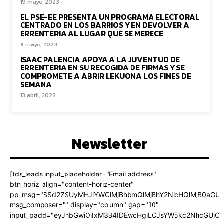
19 mayo, 2023
EL PSE-EE PRESENTA UN PROGRAMA ELECTORAL
CENTRADO EN LOS BARRIOS Y EN DEVOLVER A
ERRENTERIA AL LUGAR QUE SE MERECE
9 mayo, 2023
ISAAC PALENCIA APOYA A LA JUVENTUD DE
ERRENTERIA EN SU RECOGIDA DE FIRMAS Y SE
COMPROMETE A ABRIR LEKUONA LOS FINES DE
SEMANA
13 abril, 2023
Newsletter
[tds_leads input_placeholder="Email address"
btn_horiz_align="content-horiz-center"
pp_msg="SSd2ZSUyMHJlYWQlMjBhbmQlMjBhY2NlcHQlMjB0aGU
msg_composer="" display="column" gap="10"
input_padd="eyJhbGwiOiIxM3B4IDEwcHgiLCJsYW5kc2NhcGUiO