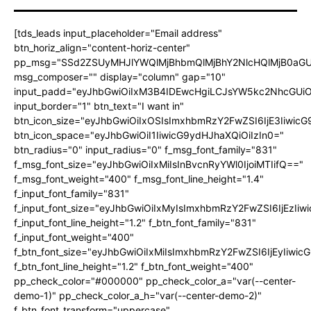
[tds_leads input_placeholder="Email address"
btn_horiz_align="content-horiz-center"
pp_msg="SSd2ZSUyMHJlYWQlMjBhbmQlMjBhY2NlcHQlMjB0aGU
msg_composer="" display="column" gap="10"
input_padd="eyJhbGwiOiIxM3B4IDEwcHgiLCJsYW5kc2NhcGUiO
input_border="1" btn_text="I want in"
btn_icon_size="eyJhbGwiOiIxOSIsImxhbmRzY2FwZSI6IjE3Iiwic
btn_icon_space="eyJhbGwiOiI1IiwicG9ydHJhaXQiOiIzIn0="
btn_radius="0" input_radius="0" f_msg_font_family="831"
f_msg_font_size="eyJhbGwiOiIxMiIsInBvcnRyYWl0IjoiMTIifQ=="
f_msg_font_weight="400" f_msg_font_line_height="1.4"
f_input_font_family="831"
f_input_font_size="eyJhbGwiOiIxMyIsImxhbmRzY2FwZSI6IjEzIiw
f_input_font_line_height="1.2" f_btn_font_family="831"
f_input_font_weight="400"
f_btn_font_size="eyJhbGwiOiIxMiIsImxhbmRzY2FwZSI6IjEyIiwi
f_btn_font_line_height="1.2" f_btn_font_weight="400"
pp_check_color="#000000" pp_check_color_a="var(--center-
demo-1)" pp_check_color_a_h="var(--center-demo-2)"
f_btn_font_transform="uppercase"