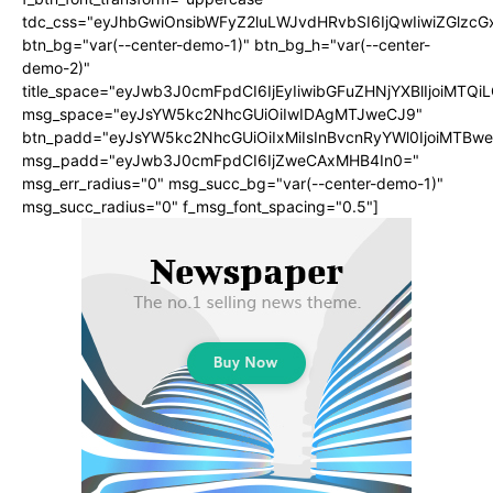
tdc_css="eyJhbGwiOnsibWFyZ2luLWJvdHRvbSI6IjQwIiwiZGlz
btn_bg="var(--center-demo-1)" btn_bg_h="var(--center-
demo-2)"
title_space="eyJwb3J0cmFpdCI6IjEyIiwibGFuZHNjYXBlIjoiMTQi
msg_space="eyJsYW5kc2NhcGUiOiIwIDAgMTJweCJ9"
btn_padd="eyJsYW5kc2NhcGUiOiIxMiIsInBvcnRyYWl0IjoiMTBwe
msg_padd="eyJwb3J0cmFpdCI6IjZweCAxMHB4In0="
msg_err_radius="0" msg_succ_bg="var(--center-demo-1)"
msg_succ_radius="0" f_msg_font_spacing="0.5"]