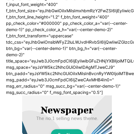
f_input_font_weight="400"
f_btn_font_size="eyJhbGwiOiIxMiIsImxhbmRzY2FwZSI6IjEyIiwi
f_btn_font_line_height="1.2" f_btn_font_weight="400"
pp_check_color="#000000" pp_check_color_a="var(--center-
demo-1)" pp_check_color_a_h="var(--center-demo-2)"
f_btn_font_transform="uppercase"
tdc_css="eyJhbGwiOnsibWFyZ2luLWJvdHRvbSI6IjQwIiwiZGlz
btn_bg="var(--center-demo-1)" btn_bg_h="var(--center-
demo-2)"
title_space="eyJwb3J0cmFpdCI6IjEyIiwibGFuZHNjYXBlIjoiMTQi
msg_space="eyJsYW5kc2NhcGUiOiIwIDAgMTJweCJ9"
btn_padd="eyJsYW5kc2NhcGUiOiIxMiIsInBvcnRyYWl0IjoiMTBwe
msg_padd="eyJwb3J0cmFpdCI6IjZweCAxMHB4In0="
msg_err_radius="0" msg_succ_bg="var(--center-demo-1)"
msg_succ_radius="0" f_msg_font_spacing="0.5"]