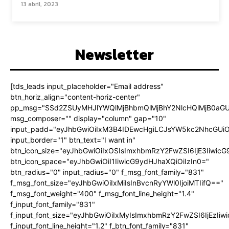
13 abril, 2023
Newsletter
[tds_leads input_placeholder="Email address"
btn_horiz_align="content-horiz-center"
pp_msg="SSd2ZSUyMHJlYWQlMjBhbmQlMjBhY2NlcHQlMjB0aGU
msg_composer="" display="column" gap="10"
input_padd="eyJhbGwiOiIxM3B4IDEwcHgiLCJsYW5kc2NhcGUiO
input_border="1" btn_text="I want in"
btn_icon_size="eyJhbGwiOiIxOSIsImxhbmRzY2FwZSI6IjE3Iiwic
btn_icon_space="eyJhbGwiOiI1IiwicG9ydHJhaXQiOiIzIn0="
btn_radius="0" input_radius="0" f_msg_font_family="831"
f_msg_font_size="eyJhbGwiOiIxMiIsInBvcnRyYWl0IjoiMTIifQ=="
f_msg_font_weight="400" f_msg_font_line_height="1.4"
f_input_font_family="831"
f_input_font_size="eyJhbGwiOiIxMyIsImxhbmRzY2FwZSI6IjEzIiw
f_input_font_line_height="1.2" f_btn_font_family="831"