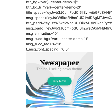
btn_bg="var(--center-demo-1)"
btn_bg_h="var(--center-demo-2)"
title_space="eyJwb3J0cmFpdCI6IjEyIiwibGFuZHNj
msg_space="eyJsYW5kc2NhcGUiOiIwIDAgMTJweC
btn_padd="eyJsYW5kc2NhcGUiOiIxMiIsInBvcnRyYW
msg_padd="eyJwb3J0cmFpdCI6IjZweCAxMHB4In
msg_err_radius="0"
msg_succ_bg="var(--center-demo-1)"
msg_succ_radius="0"
f_msg_font_spacing="0.5"]