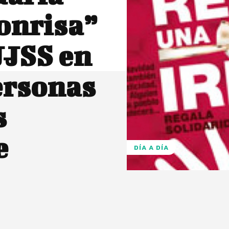
onrisa”
JJSS en
personas
s
e
DÍA A DÍA