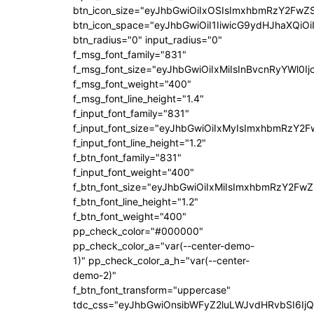
btn_icon_size="eyJhbGwiOiIxOSIsImxhbmRzY2FwZS
btn_icon_space="eyJhbGwiOiI1IiwicG9ydHJhaXQiOi
btn_radius="0" input_radius="0"
f_msg_font_family="831"
f_msg_font_size="eyJhbGwiOiIxMiIsInBvcnRyYWl0Ij
f_msg_font_weight="400"
f_msg_font_line_height="1.4"
f_input_font_family="831"
f_input_font_size="eyJhbGwiOiIxMyIsImxhbmRzY2F
f_input_font_line_height="1.2"
f_btn_font_family="831"
f_input_font_weight="400"
f_btn_font_size="eyJhbGwiOiIxMiIsImxhbmRzY2FwZ
f_btn_font_line_height="1.2"
f_btn_font_weight="400"
pp_check_color="#000000"
pp_check_color_a="var(--center-demo-
1)" pp_check_color_a_h="var(--center-
demo-2)"
f_btn_font_transform="uppercase"
tdc_css="eyJhbGwiOnsibWFyZ2luLWJvdHRvbSI6Ij