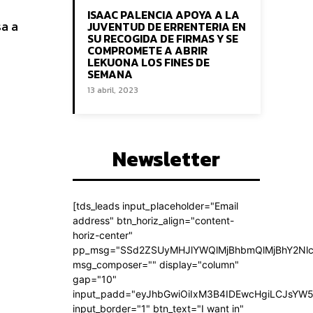
ISAAC PALENCIA APOYA A LA
sa a
JUVENTUD DE ERRENTERIA EN
SU RECOGIDA DE FIRMAS Y SE
COMPROMETE A ABRIR
LEKUONA LOS FINES DE
SEMANA
13 abril, 2023
Newsletter
[tds_leads input_placeholder="Email
address" btn_horiz_align="content-
horiz-center"
pp_msg="SSd2ZSUyMHJlYWQlMjBhbmQlMjBhY2Nlc
msg_composer="" display="column"
gap="10"
input_padd="eyJhbGwiOiIxM3B4IDEwcHgiLCJsYW5
input_border="1" btn_text="I want in"