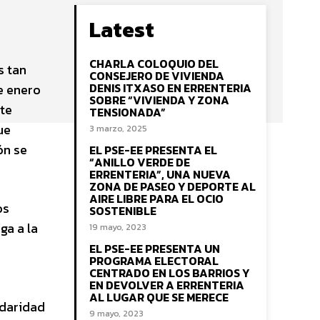
Latest
CHARLA COLOQUIO DEL
s tan
CONSEJERO DE VIVIENDA
DENIS ITXASO EN ERRENTERIA
e enero
SOBRE “VIVIENDA Y ZONA
te
TENSIONADA”
ue
3 marzo, 2025
ón se
EL PSE-EE PRESENTA EL
“ANILLO VERDE DE
ERRENTERIA”, UNA NUEVA
ZONA DE PASEO Y DEPORTE AL
AIRE LIBRE PARA EL OCIO
os
SOSTENIBLE
ga a la
19 mayo, 2023
EL PSE-EE PRESENTA UN
PROGRAMA ELECTORAL
CENTRADO EN LOS BARRIOS Y
EN DEVOLVER A ERRENTERIA
AL LUGAR QUE SE MERECE
idaridad
9 mayo, 2023